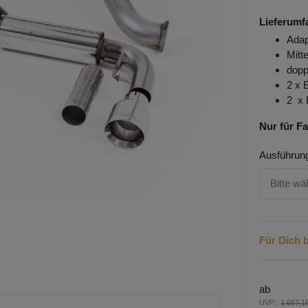
Lieferumf
Adap
Mitt
dopp
2 x 
2 x 
Nur für F
Ausführun
Bitte wä
Für Dich b
ab
UVP:
:
1.657,1