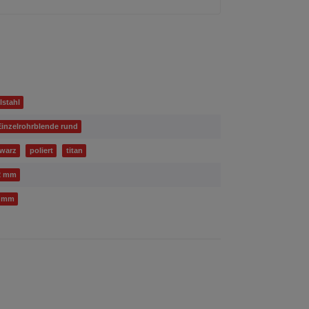
lstahl
Einzelrohrblende rund
warz
poliert
titan
2 mm
 mm