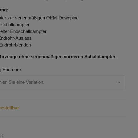
ang:
ter zur serienmäßigen OEM-Downpipe
elschalldämpfer
elter Endschalldämpfer
Endrohr-Auslass
Endrohrblenden
ahrzeuge ohne serienmäßigen vorderen Schalldämpfer.
g Endrohre
hlen Sie eine Variation.
estellbar
5 €