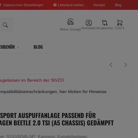
Datenschutz-Einstellungen
Lieferland wählen
Kontakt
Blog
Anmelden
Vergleichen
0,00 €
Meine Garage
ZUBEHÖR
BLOG
zugelassen im Bereich der StVZO
mpatibilitätseinschränkungen, hier klicken für Hinweise
 SPORT AUSPUFFANLAGE PASSEND FÜR
GEN BEETLE 2.0 TSI (A5 CHASSIS) GEDÄMPFT
mer:
SSXVW345-347
Kategorie:
Komplettanlagen