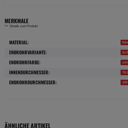
MERKMALE
Details zum Produkt
MATERIAL:
Produkteigenschaft
Wert
Ede
ENDROHRVARIANTE:
2x 
ENDROHRFARBE:
sch
INNENDURCHMESSER:
76,
ENDROHRDURCHMESSER:
100
ÄHNLICHE ARTIKEL