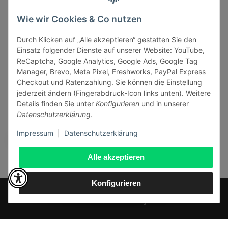
Informationen
Wie wir Cookies & Co nutzen
Durch Klicken auf „Alle akzeptieren“ gestatten Sie den
Gesetzliche Informationen
Einsatz folgender Dienste auf unserer Website: YouTube,
ReCaptcha, Google Analytics, Google Ads, Google Tag
Manager, Brevo, Meta Pixel, Freshworks, PayPal Express
Checkout und Ratenzahlung. Sie können die Einstellung
jederzeit ändern (Fingerabdruck-Icon links unten). Weitere
Vertrag widerrufen
Details finden Sie unter
Konfigurieren
und in unserer
Datenschutzerklärung
.
Sicher bezahlen via:
Impressum
|
Datenschutzerklärung
Alle akzeptieren
Konfigurieren
* Alle Preise inkl. gesetzlicher USt., zzgl.
Versand
© J+A Handels GmbH
Perfected by
Dreizack Medien
.
Powered by
JTL-Shop