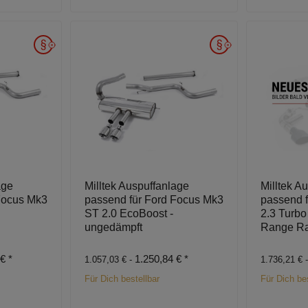
age
Milltek Auspuffanlage
Milltek A
Focus Mk3
passend für Ford Focus Mk3
passend 
ST 2.0 EcoBoost -
2.3 Turbo
ungedämpft
Range Ra
 €
*
1.250,84 €
*
1.057,03 € -
1.736,21 € 
Für Dich bestellbar
Für Dich bes