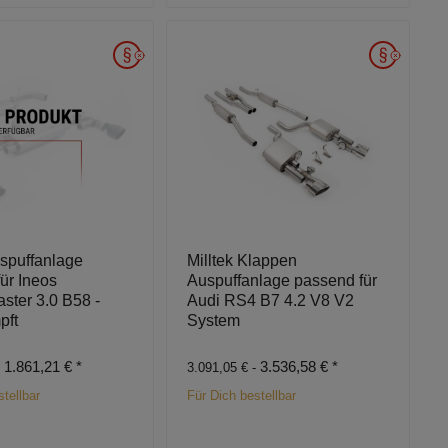
uspuffanlage
Milltek Klappen
ür Ineos
Auspuffanlage passend für
ster 3.0 B58 -
Audi RS4 B7 4.2 V8 V2
pft
System
1.861,21 €
*
3.536,58 €
*
-
3.091,05 € -
tellbar
Für Dich bestellbar