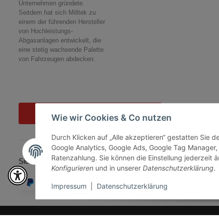
Unternehmen gründete.
Seitdem hat sich Milltek zu
einem der führenden Hersteller
von Hochleistungs-
Abgasanlagen entwickelt, die
eine stetig wachsende Palette
von Fahrzeugen abdecken.
Vertrag widerrufen
Wie wir Cookies & Co nutzen
Durch Klicken auf „Alle akzeptieren“ gestatten Sie 
Google Analytics, Google Ads, Google Tag Manager,
Ratenzahlung. Sie können die Einstellung jederzeit ä
Sicher bezahlen via:
Konfigurieren
und in unserer
Datenschutzerklärung
.
Impressum
|
Datenschutzerklärung
* Alle Preise inkl. gesetzlicher USt., zzgl.
Versand