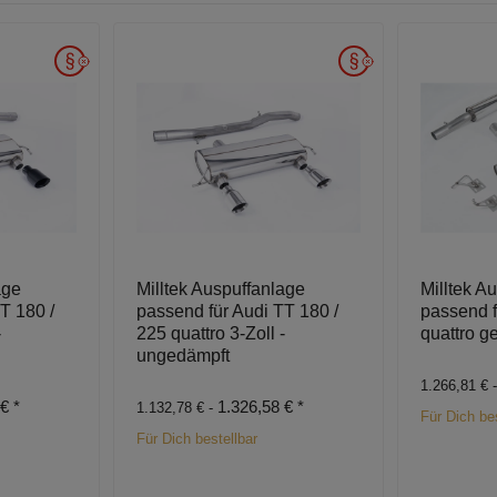
age
Milltek Auspuffanlage
Milltek A
T 180 /
passend für Audi TT 180 /
passend f
-
225 quattro 3-Zoll -
quattro g
ungedämpft
1.266,81 € 
 €
*
1.326,58 €
*
1.132,78 € -
Für Dich bes
Für Dich bestellbar