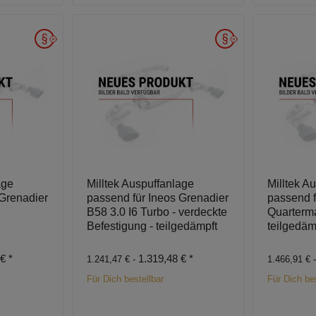
age
Milltek Auspuffanlage
Milltek A
 Grenadier
passend für Ineos Grenadier
passend f
B58 3.0 I6 Turbo - verdeckte
Quarterma
Befestigung - teilgedämpft
teilgedäm
 €
*
1.319,48 €
*
1.241,47 € -
1.466,91 € 
Für Dich bestellbar
Für Dich bes