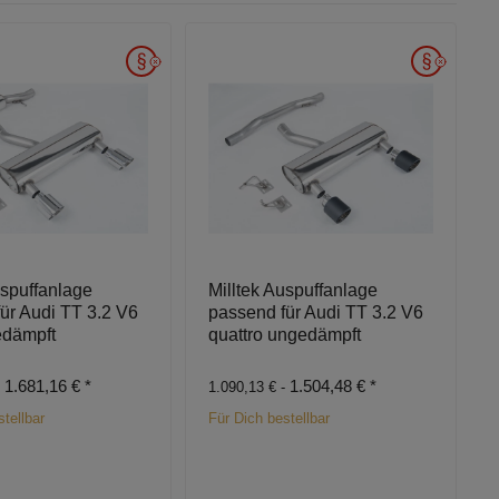
uspuffanlage
Milltek Auspuffanlage
ür Audi TT 3.2 V6
passend für Audi TT 3.2 V6
edämpft
quattro ungedämpft
1.681,16 €
*
1.504,48 €
*
-
1.090,13 € -
tellbar
Für Dich bestellbar