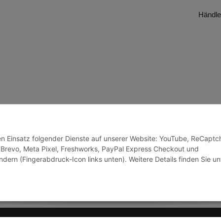
Händle
den Einsatz folgender Dienste auf unserer Website: YouTube, ReCaptc
 Brevo, Meta Pixel, Freshworks, PayPal Express Checkout und
ndern (Fingerabdruck-Icon links unten). Weitere Details finden Sie un
© J+A Handels GmbH
Perfected by
Dreizack Me