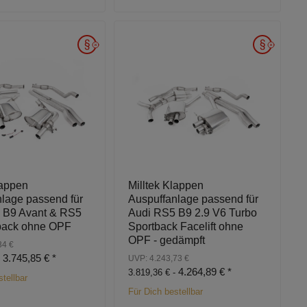
lappen
Milltek Klappen
lage passend für
Auspuffanlage passend für
 B9 Avant & RS5
Audi RS5 B9 2.9 V6 Turbo
back ohne OPF
Sportback Facelift ohne
OPF - gedämpft
34 €
3.745,85 €
*
-
UVP: 4.243,73 €
4.264,89 €
*
3.819,36 € -
tellbar
Für Dich bestellbar