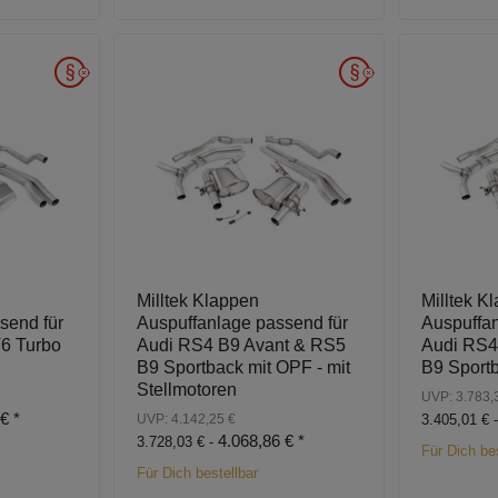
Milltek Klappen
Milltek K
send für
Auspuffanlage passend für
Auspuffan
V6 Turbo
Audi RS4 B9 Avant & RS5
Audi RS4
B9 Sportback mit OPF - mit
B9 Sport
Stellmotoren
UVP: 3.783,
 €
*
UVP: 4.142,25 €
3.405,01 € 
4.068,86 €
*
3.728,03 € -
Für Dich bes
Für Dich bestellbar