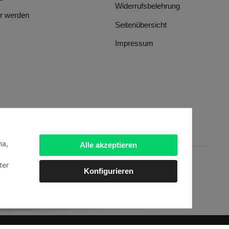
Widerrufsbelehrung
r werden
Seitenübersicht
Impressum
ha,
Alle akzeptieren
ter
Konfigurieren
dien
.
Powered by
JTL-Shop