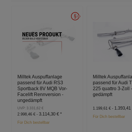
Milltek Auspuffanlage
Milltek Auspuffanl
passend für Audi RS3
passend für Audi T
Sportback 8V MQB Vor-
225 quattro 3-Zoll 
Facelift Rennversion -
gedämpft
ungedämpft
1.393,41
UVP: 3.331,62 €
1.199,61 € -
3.114,30 €
*
2.998,46 € -
Für Dich bestellbar
Für Dich bestellbar