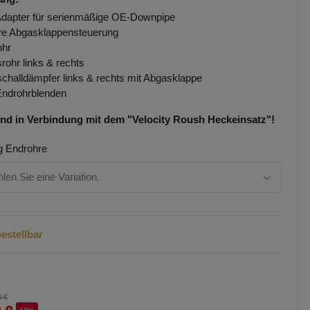
Adapter für serienmäßige OE-Downpipe
ve Abgasklappensteuerung
ohr
rohr links & rechts
challdämpfer links & rechts mit Abgasklappe
Endrohrblenden
nd in Verbindung mit dem "Velocity Roush Heckeinsatz"!
g Endrohre
hlen Sie eine Variation.
estellbar
9 €