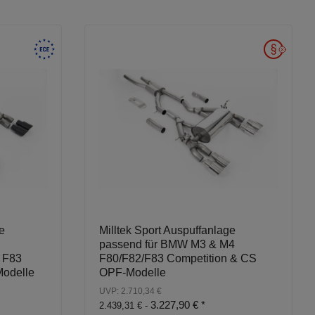
e
Milltek Sport Auspuffanlage
passend für BMW M3 & M4
 F83
F80/F82/F83 Competition & CS
Modelle
OPF-Modelle
UVP: 2.710,34 €
3.227,90 €
*
2.439,31 € -