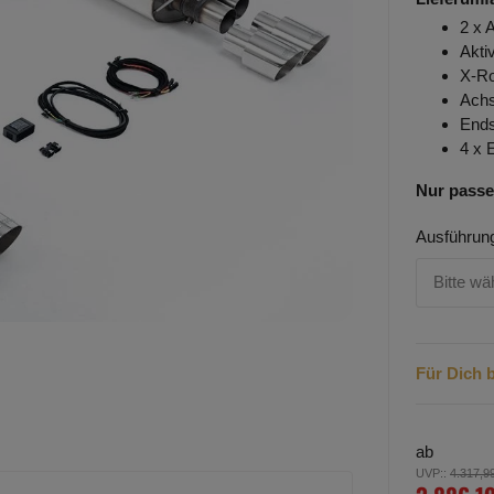
2 x 
Akti
X-R
Achs
Ends
4 x 
Nur passe
Ausführun
Bitte wä
Für Dich b
ab
UVP:
:
4.317,9