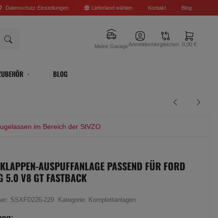
Datenschutz-Einstellungen
Lieferland wählen
Kontakt
Blog
Anmelden
Vergleichen
0,00 €
Meine Garage
ZUBEHÖR
BLOG
zugelassen im Bereich der StVZO
 KLAPPEN-AUSPUFFANLAGE PASSEND FÜR FORD
 5.0 V8 GT FASTBACK
mer:
SSXFD226-229
Kategorie:
Komplettanlagen
ang: