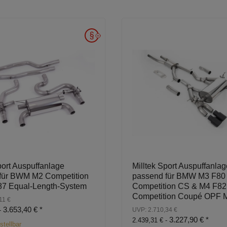
port Auspuffanlage
Milltek Sport Auspuffanlag
für BWM M2 Competition
passend für BMW M3 F80
7 Equal-Length-System
Competition CS & M4 F82
Competition Coupé OPF 
11 €
3.653,40 €
*
-
UVP: 2.710,34 €
3.227,90 €
*
2.439,31 € -
stellbar