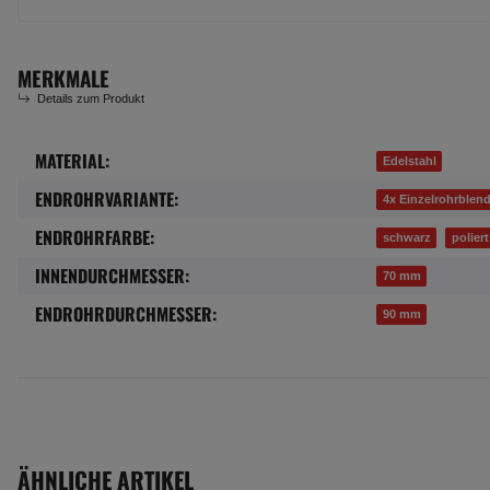
MERKMALE
Details zum Produkt
MATERIAL:
Produkteigenschaft
Wert
Edelstahl
ENDROHRVARIANTE:
4x Einzelrohrblen
ENDROHRFARBE:
schwarz
poliert
INNENDURCHMESSER:
70 mm
ENDROHRDURCHMESSER:
90 mm
ÄHNLICHE ARTIKEL