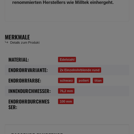
renommierten Herstellers wie Milltek einhergeht.
MERKMALE
Details zum Produkt
MATERIAL:
Produkteigenschaft
Wert
Edelstahl
ENDROHRVARIANTE:
2x Einzelrohrblende rund
ENDROHRFARBE:
schwarz
poliert
titan
INNENDURCHMESSER:
76,2 mm
ENDROHRDURCHMES
100 mm
SER: