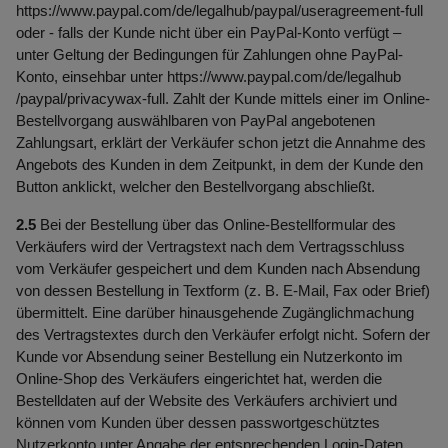
https://www.paypal.com
/de
/legalhub
/paypal
/useragreement-full
oder - falls der Kunde nicht über ein PayPal-Konto verfügt –
unter Geltung der Bedingungen für Zahlungen ohne PayPal-
Konto, einsehbar unter
https://www.paypal.com
/de
/legalhub
/paypal
/privacywax-full
. Zahlt der Kunde mittels einer im Online-
Bestellvorgang auswählbaren von PayPal angebotenen
Zahlungsart, erklärt der Verkäufer schon jetzt die Annahme des
Angebots des Kunden in dem Zeitpunkt, in dem der Kunde den
Button anklickt, welcher den Bestellvorgang abschließt.
2.5
Bei der Bestellung über das Online-Bestellformular des
Verkäufers wird der Vertragstext nach dem Vertragsschluss
vom Verkäufer gespeichert und dem Kunden nach Absendung
von dessen Bestellung in Textform (z. B. E-Mail, Fax oder Brief)
übermittelt. Eine darüber hinausgehende Zugänglichmachung
des Vertragstextes durch den Verkäufer erfolgt nicht. Sofern der
Kunde vor Absendung seiner Bestellung ein Nutzerkonto im
Online-Shop des Verkäufers eingerichtet hat, werden die
Bestelldaten auf der Website des Verkäufers archiviert und
können vom Kunden über dessen passwortgeschütztes
Nutzerkonto unter Angabe der entsprechenden Login-Daten