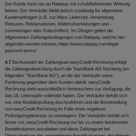
Der Kunde kann nur an Ratepay mit schuldbefreiender Wirkung
leisten. Der Verkäufer bleibt jedoch zuständig für allgemeine
Kundenanfragen (z.B. zur Ware, Lieferzeit, Versendung,
Retouren, Reklamationen, Widerrufserklärungen und -
zusendungen oder Gutschriften). Im Übrigen gelten die
Allgemeinen Zahlungsbedingungen von Ratepay, welche hier
abgerufen werden können:
https://www.ratepay.com
/legal-
payment-terms
/
4.7
Bei Auswahl der Zahlungsart easyCredit-Rechnung erfolgt
die Zahlungsabwicklung durch die TeamBank AG Nürnberg (im
folgenden "TeamBank AG"), an die der Verkäufer seine
Forderung gegenüber dem Kunden abtritt. easyCredit-
Rechnung steht ausschließlich Verbrauchern zur Verfügung, die
das 18. Lebensjahr vollendet haben. Der Verkäufer behält sich
vor, eine Bonitätsprüfung durchzuführen und die Bereitstellung
von easyCredit-Rechnung im Falle eines negativen
Prüfungsergebnisses zu verweigern. Der Verkäufer behält sich
ferner vor, easyCredit-Rechnung nur bis zu einem bestimmten
Bestellvolumen anzubieten und diese Zahlungsart bei
Überschreitung des angegebenen Bestellvolumens abzulehnen.