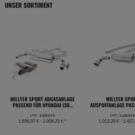
UNSER SORTIMENT
MILLTEK SPORT ABGASANLAGE
MILLTEK SPO
PASSEND FÜR HYUNDAI I30N
AUSPUFFANLAGE PAS
FACELIFT MIT OPF
TOYOTA GR86 2
UNGEDÄMPF
UVP:
:
2.026,57 €
UVP:
:
1.125,87 €
1.896,87 € -
2.008,25 €
*
1.013,28 € -
1.427