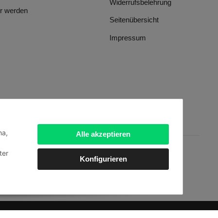
Widerrufsbelehrung
r werden
Seitenübersicht
Impressum
ha,
Alle akzeptieren
ter
Konfigurieren
dien
.
Powered by
JTL-Shop