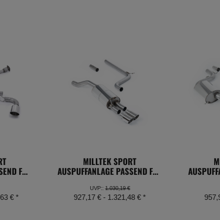
RT
MILLTEK SPORT
M
SEND FÜR
AUSPUFFANLAGE PASSEND FÜR
AUSPUFF
.4 -
VOLKSWAGEN POLO 1.5 TSI
VOLKSW
T
2.0 FS
UVP:
:
1.030,19 €
,63 €
*
927,17 € -
1.321,48 €
*
957,