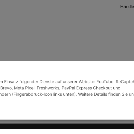
Händle
den Einsatz folgender Dienste auf unserer Website: YouTube, ReCaptc
 Brevo, Meta Pixel, Freshworks, PayPal Express Checkout und
ndern (Fingerabdruck-Icon links unten). Weitere Details finden Sie un
© J+A Handels GmbH
Perfected by
Dreizack Me