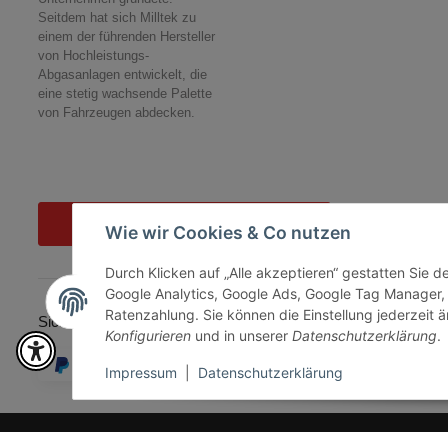
Seitdem hat sich Milltek zu
einem der führenden Hersteller
von Hochleistungs-
Abgasanlagen entwickelt, die
eine stetig wachsende Palette
von Fahrzeugen abdecken.
Vertrag widerrufen
Wie wir Cookies & Co nutzen
Durch Klicken auf „Alle akzeptieren“ gestatten Sie 
Google Analytics, Google Ads, Google Tag Manager,
Ratenzahlung. Sie können die Einstellung jederzeit ä
Sicher bezahlen via:
Konfigurieren
und in unserer
Datenschutzerklärung
.
Impressum
|
Datenschutzerklärung
* Alle Preise inkl. gesetzlicher USt., zzgl.
Versand