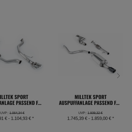
ILLTEK SPORT
MILLTEK SPORT
ANLAGE PASSEND FÜR
AUSPUFFANLAGE PASSEND FÜR
AGEN JETTA MK6 GLI
FORD FIESTA MK6 ST 150
I MIT OE-DOWNPIPE
UVP:
:
1.064,34 €
UVP:
:
1.939,32 €
91 € -
1.104,93 €
*
1.745,39 € -
1.859,00 €
*