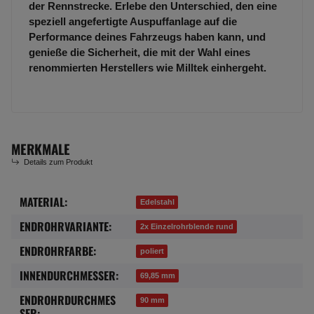
der Rennstrecke. Erlebe den Unterschied, den eine
speziell angefertigte Auspuffanlage auf die
Performance deines Fahrzeugs haben kann, und
genieße die Sicherheit, die mit der Wahl eines
renommierten Herstellers wie Milltek einhergeht.
MERKMALE
Details zum Produkt
MATERIAL:
Produkteigenschaft
Wert
Edelstahl
ENDROHRVARIANTE:
2x Einzelrohrblende rund
ENDROHRFARBE:
poliert
INNENDURCHMESSER:
69,85 mm
ENDROHRDURCHMES
90 mm
SER: