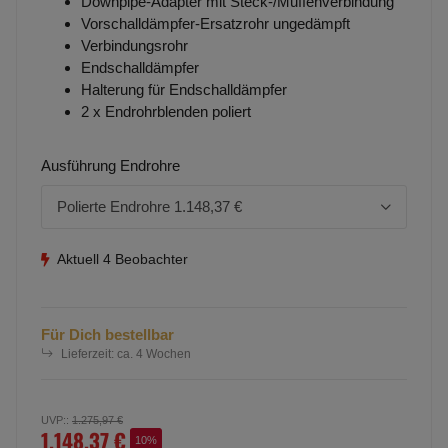
Downpipe-Adapter mit Steck-/Muffenverbindung
Vorschalldämpfer-Ersatzrohr ungedämpft
Verbindungsrohr
Endschalldämpfer
Halterung für Endschalldämpfer
2 x Endrohrblenden poliert
Ausführung Endrohre
Polierte Endrohre
1.148,37 €
Aktuell 4 Beobachter
Für Dich bestellbar
Lieferzeit:
ca. 4 Wochen
UVP:
:
1.275,97 €
1.148,37 €
10%