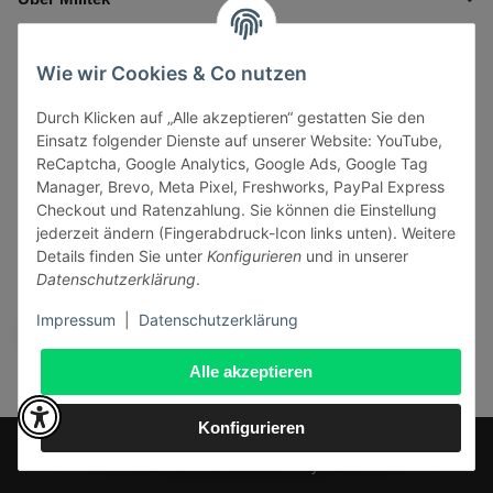
Informationen
Wie wir Cookies & Co nutzen
Durch Klicken auf „Alle akzeptieren“ gestatten Sie den
Gesetzliche Informationen
Einsatz folgender Dienste auf unserer Website: YouTube,
ReCaptcha, Google Analytics, Google Ads, Google Tag
Manager, Brevo, Meta Pixel, Freshworks, PayPal Express
Checkout und Ratenzahlung. Sie können die Einstellung
jederzeit ändern (Fingerabdruck-Icon links unten). Weitere
Vertrag widerrufen
Details finden Sie unter
Konfigurieren
und in unserer
Datenschutzerklärung
.
Sicher bezahlen via:
Impressum
|
Datenschutzerklärung
Alle akzeptieren
Konfigurieren
* Alle Preise inkl. gesetzlicher USt., zzgl.
Versand
© J+A Handels GmbH
Perfected by
Dreizack Medien
.