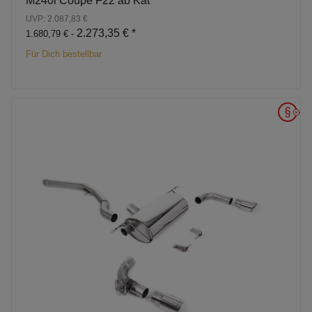
M240i Coupe F22 ab Kat
UVP: 2.087,83 €
2.273,35 €
*
1.680,79 € -
Für Dich bestellbar