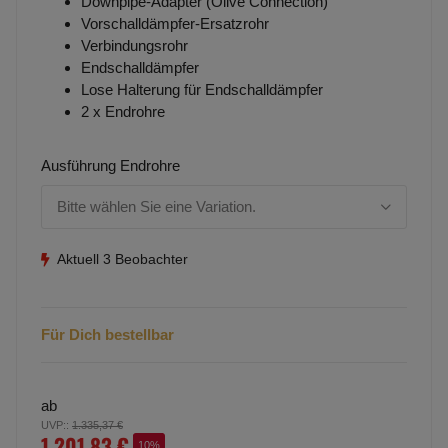
Downpipe-Adapter (Olive Connection)
Vorschalldämpfer-Ersatzrohr
Verbindungsrohr
Endschalldämpfer
Lose Halterung für Endschalldämpfer
2 x Endrohre
Ausführung Endrohre
Bitte wählen Sie eine Variation.
Aktuell 3 Beobachter
Für Dich bestellbar
ab
UVP:
:
1.335,37 €
1.201,83 €
10%