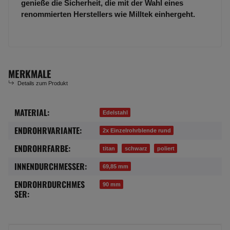
genieße die Sicherheit, die mit der Wahl eines
renommierten Herstellers wie Milltek einhergeht.
MERKMALE
Details zum Produkt
MATERIAL:
Produkteigenschaft
Wert
Edelstahl
ENDROHRVARIANTE:
2x Einzelrohrblende rund
ENDROHRFARBE:
titan
schwarz
poliert
INNENDURCHMESSER:
69,85 mm
ENDROHRDURCHMES
90 mm
SER: