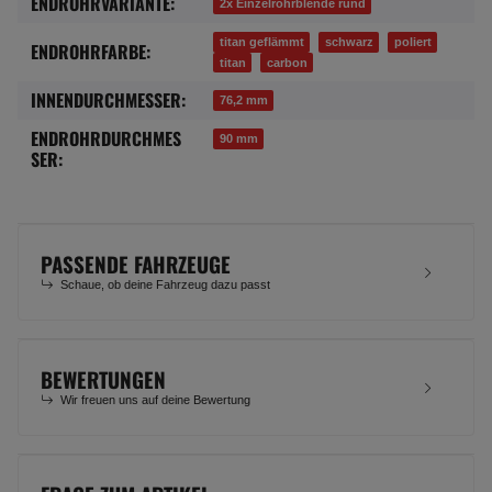
ENDROHRVARIANTE:
2x Einzelrohrblende rund
titan geflämmt
schwarz
poliert
ENDROHRFARBE:
titan
carbon
INNENDURCHMESSER:
76,2 mm
ENDROHRDURCHMES
90 mm
SER:
PASSENDE FAHRZEUGE
Schaue, ob deine Fahrzeug dazu passt
BEWERTUNGEN
Wir freuen uns auf deine Bewertung