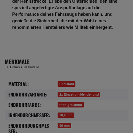
der Rennstrecke. Erlebe den Unterschied, den eine
speziell angefertigte Auspuffanlage auf die
Performance deines Fahrzeugs haben kann, und
genieße die Sicherheit, die mit der Wahl eines
renommierten Herstellers wie Milltek einhergeht.
MERKMALE
Details zum Produkt
MATERIAL:
Produkteigenschaft
Wert
Edelstahl
ENDROHRVARIANTE:
2x Einzelrohrblende rund
ENDROHRFARBE:
titan geflämmt
INNENDURCHMESSER:
76,2 mm
ENDROHRDURCHMES
90 mm
SER: