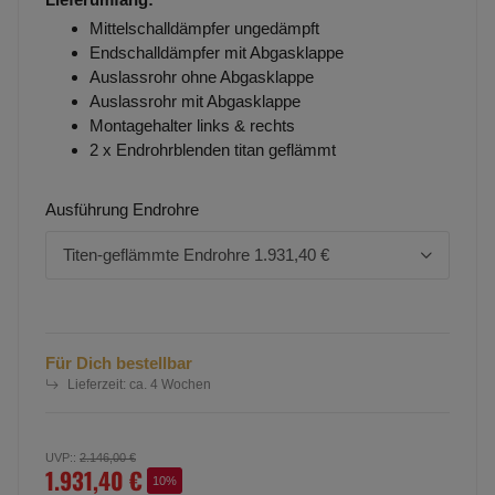
Mittelschalldämpfer ungedämpft
Endschalldämpfer mit Abgasklappe
Auslassrohr ohne Abgasklappe
Auslassrohr mit Abgasklappe
Montagehalter links & rechts
2 x Endrohrblenden titan geflämmt
Ausführung Endrohre
Titen-geflämmte Endrohre
1.931,40 €
Für Dich bestellbar
Lieferzeit:
ca. 4 Wochen
UVP:
:
2.146,00 €
1.931,40 €
10%