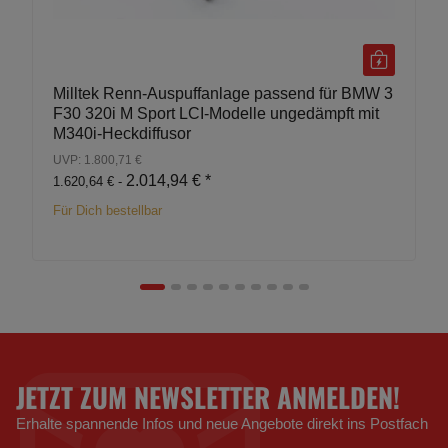
Milltek Renn-Auspuffanlage passend für BMW 3
F30 320i M Sport LCI-Modelle ungedämpft mit
M340i-Heckdiffusor
UVP: 1.800,71 €
2.014,94 €
*
1.620,64 € -
Für Dich bestellbar
JETZT ZUM NEWSLETTER ANMELDEN!
Erhalte spannende Infos und neue Angebote direkt ins Postfach