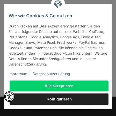
Informationen
Wie wir Cookies & Co nutzen
Durch Klicken auf „Alle akzeptieren“ gestatten Sie den
Gesetzliche Informationen
Einsatz folgender Dienste auf unserer Website: YouTube,
ReCaptcha, Google Analytics, Google Ads, Google Tag
Manager, Brevo, Meta Pixel, Freshworks, PayPal Express
Checkout und Ratenzahlung. Sie können die Einstellung
jederzeit ändern (Fingerabdruck-Icon links unten). Weitere
Vertrag widerrufen
Details finden Sie unter
Konfigurieren
und in unserer
Datenschutzerklärung
.
Sicher bezahlen via:
Impressum
|
Datenschutzerklärung
Alle akzeptieren
Konfigurieren
* Alle Preise inkl. gesetzlicher USt., zzgl.
Versand
© J+A Handels GmbH
Perfected by
Dreizack Medien
.