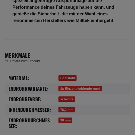
speziell angefertigte Auspuffanlage auf die
Performance deines Fahrzeugs haben kann, und
genieße die Sicherheit, die mit der Wahl eines
renommierten Herstellers wie Milltek einhergeht.
MERKMALE
Details zum Produkt
MATERIAL:
Produkteigenschaft
Wert
Edelstahl
ENDROHRVARIANTE:
2x Einzelrohrblende rund
ENDROHRFARBE:
schwarz
INNENDURCHMESSER:
76,2 mm
ENDROHRDURCHMES
90 mm
SER: