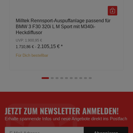
Milltek Rennsport-Auspuffanlage passend für
BMW 3 F30 320i L M Sport mit M340i-
Heckdiffusor
UVP: 1.900,95 €
2.105,15 €
*
1.710,86 € -
Für Dich bestellbar
JETZT ZUM NEWSLETTER ANMELDEN!
Erhalte spannende Infos und neue Angebote direkt ins Postfach