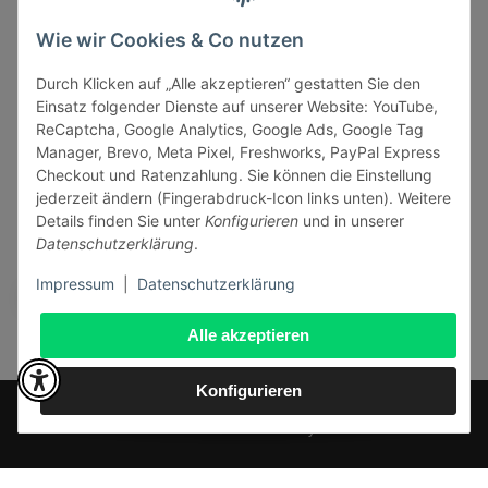
Informationen
Wie wir Cookies & Co nutzen
Durch Klicken auf „Alle akzeptieren“ gestatten Sie den
Gesetzliche Informationen
Einsatz folgender Dienste auf unserer Website: YouTube,
ReCaptcha, Google Analytics, Google Ads, Google Tag
Manager, Brevo, Meta Pixel, Freshworks, PayPal Express
Checkout und Ratenzahlung. Sie können die Einstellung
jederzeit ändern (Fingerabdruck-Icon links unten). Weitere
Vertrag widerrufen
Details finden Sie unter
Konfigurieren
und in unserer
Datenschutzerklärung
.
Sicher bezahlen via:
Impressum
|
Datenschutzerklärung
Alle akzeptieren
Konfigurieren
* Alle Preise inkl. gesetzlicher USt., zzgl.
Versand
© J+A Handels GmbH
Perfected by
Dreizack Medien
.
Powered by
JTL-Shop