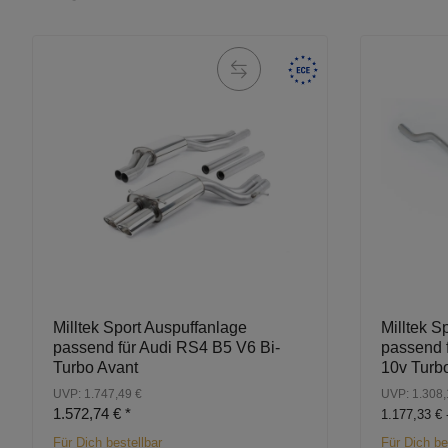
Milltek Sport Auspuffanlage
Milltek S
passend für Audi RS4 B5 V6 Bi-
passend 
Turbo Avant
10v Turb
UVP: 1.747,49 €
UVP: 1.308,
1.572,74 €
*
1.177,33 € 
Für Dich bestellbar
Für Dich be