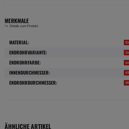
MERKMALE
Details zum Produkt
MATERIAL:
Produkteigenschaft
Wert
Ed
ENDROHRVARIANTE:
2x
ENDROHRFARBE:
po
INNENDURCHMESSER:
6
ENDROHRDURCHMESSER:
9
ÄHNLICHE ARTIKEL