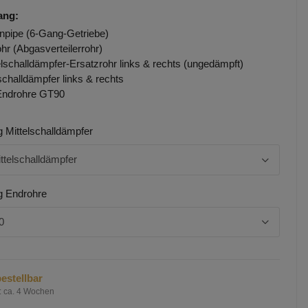
ang:
pipe (6-Gang-Getriebe)
hr (Abgasverteilerrohr)
elschalldämpfer-Ersatzrohr links & rechts (ungedämpft)
challdämpfer links & rechts
Endrohre GT90
 Mittelschalldämpfer
ttelschalldämpfer
g Endrohre
0
estellbar
:
ca. 4 Wochen