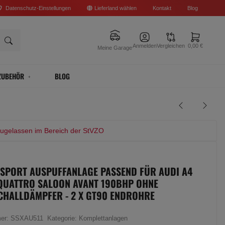
Datenschutz-Einstellungen
Lieferland wählen
Kontakt
Blog
Anmelden
Vergleichen
0,00 €
Meine Garage
ZUBEHÖR
BLOG
zugelassen im Bereich der StVZO
 SPORT AUSPUFFANLAGE PASSEND FÜR AUDI A4
 QUATTRO SALOON AVANT 190BHP OHNE
CHALLDÄMPFER - 2 X GT90 ENDROHRE
mer:
SSXAU511
Kategorie:
Komplettanlagen