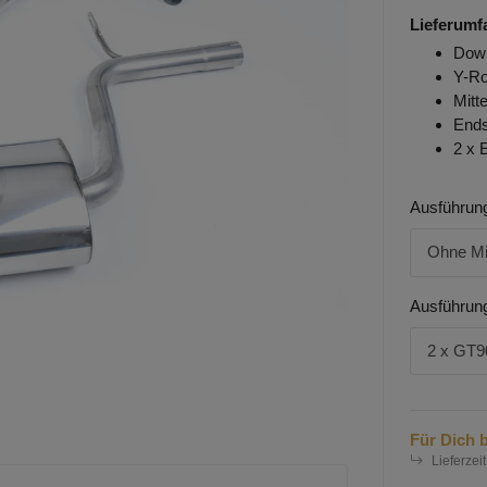
Lieferumf
Down
Y-Ro
Mitt
Ends
2 x 
Ausführung
Ohne Mi
Ausführun
2 x GT9
Für Dich b
Lieferzeit