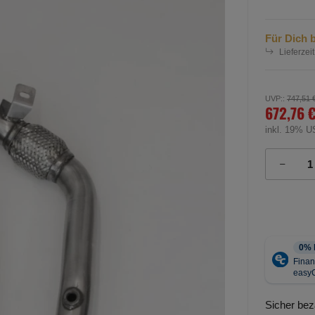
Für Dich b
Lieferzeit
UVP:
:
747,51 
672,76 
inkl. 19% U
Sicher bez