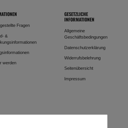
MATIONEN
GESETZLICHE
INFORMATIONEN
 gestellte Fragen
Allgemeine
d- &
Geschäftsbedingungen
kungsinformationen
Datenschutzerklärung
gsinformationen
Widerrufsbelehrung
r werden
Seitenübersicht
Impressum