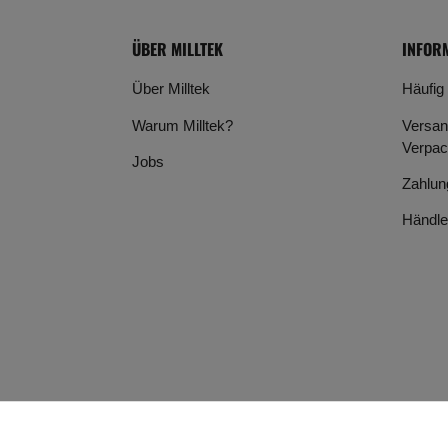
ÜBER MILLTEK
INFOR
Über Milltek
Häufig
Warum Milltek?
Versan
Verpac
Jobs
Zahlun
Händle