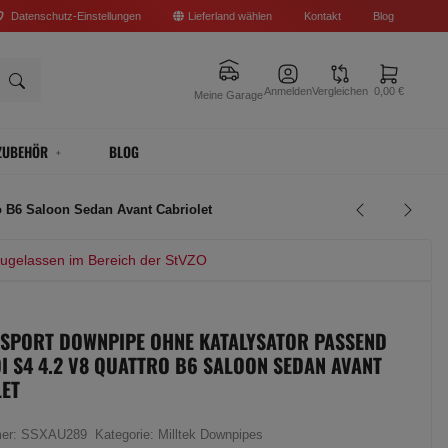
Datenschutz-Einstellungen
Lieferland wählen
Kontakt
Blog
Anmelden
Vergleichen
0,00 €
Meine Garage
ZUBEHÖR
BLOG
o B6 Saloon Sedan Avant Cabriolet
zugelassen im Bereich der StVZO
 SPORT DOWNPIPE OHNE KATALYSATOR PASSEND
I S4 4.2 V8 QUATTRO B6 SALOON SEDAN AVANT
ET
mer:
SSXAU289
Kategorie:
Milltek Downpipes