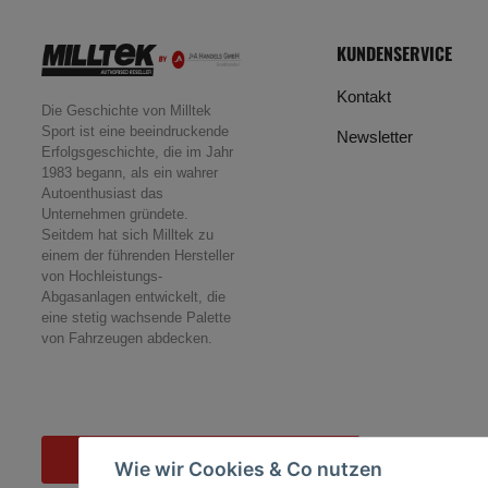
KUNDENSERVICE
Kontakt
Die Geschichte von Milltek
Sport ist eine beeindruckende
Newsletter
Erfolgsgeschichte, die im Jahr
1983 begann, als ein wahrer
Autoenthusiast das
Unternehmen gründete.
Seitdem hat sich Milltek zu
einem der führenden Hersteller
von Hochleistungs-
Abgasanlagen entwickelt, die
eine stetig wachsende Palette
von Fahrzeugen abdecken.
Vertrag widerrufen
Wie wir Cookies & Co nutzen