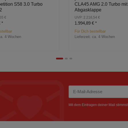
tition S58 3.0 Turbo
CLA45 AMG 2.0 Turbo mit
2
Abgasklappe
65 €
UVP: 2.216,54 €
€
*
1.994,89 €
*
stellbar
Für Dich bestellbar
ca. 4 Wochen
Lieferzeit:
ca. 4 Wochen
Newsletter Abonnieren
Mit dem Eintragen deiner Mail stimms