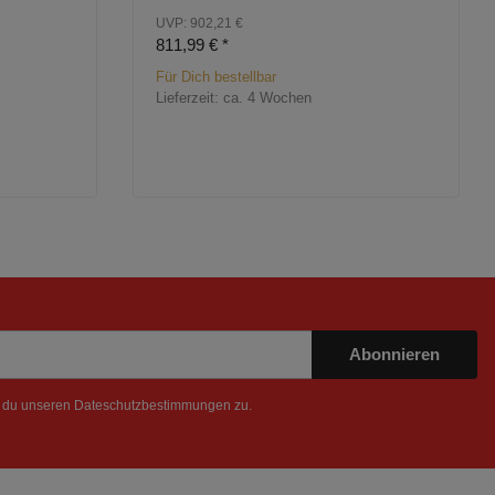
UVP: 902,21 €
811,99 €
*
Für Dich bestellbar
Lieferzeit:
ca. 4 Wochen
Abonnieren
t du unseren
Dateschutzbestimmungen
zu.