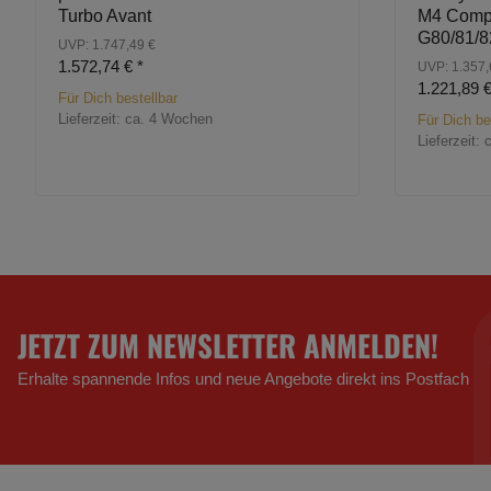
Turbo Avant
M4 Compe
G80/81/8
UVP: 1.747,49 €
1.572,74 €
*
UVP: 1.357,
1.221,89 
Für Dich bestellbar
Lieferzeit:
ca. 4 Wochen
Für Dich be
Lieferzeit:
JETZT ZUM NEWSLETTER ANMELDEN!
Erhalte spannende Infos und neue Angebote direkt ins Postfach