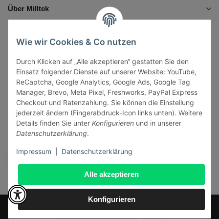
Über Milltek
Informationen
Wie wir Cookies & Co nutzen
Durch Klicken auf „Alle akzeptieren“ gestatten Sie den
Gesetzliche Informationen
Einsatz folgender Dienste auf unserer Website: YouTube,
ReCaptcha, Google Analytics, Google Ads, Google Tag
Manager, Brevo, Meta Pixel, Freshworks, PayPal Express
Checkout und Ratenzahlung. Sie können die Einstellung
jederzeit ändern (Fingerabdruck-Icon links unten). Weitere
Vertrag widerrufen
Details finden Sie unter
Konfigurieren
und in unserer
Datenschutzerklärung
.
Sicher bezahlen via:
Impressum
|
Datenschutzerklärung
Alle akzeptieren
Konfigurieren
* Alle Preise inkl. gesetzlicher USt., zzgl.
Versand
© J+A Handels GmbH
Perfected by
Dreizack Medien
.