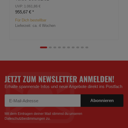
UVP: 1.061,86 €
955,67 €
*
Für Dich bestellbar
Lieferzeit:
ca. 4 Wochen
JETZT ZUM NEWSLETTER ANMELDEN!
Erhalte spannende Infos und neue Angebote direkt ins Postfach
Abonnieren
Newsletter Abonnieren
Mit dem Eintragen deiner Mail stimmst du unseren
Dateschutzbestimmungen
zu.