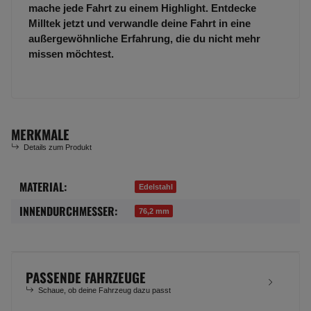
mache jede Fahrt zu einem Highlight. Entdecke
Milltek jetzt und verwandle deine Fahrt in eine
außergewöhnliche Erfahrung, die du nicht mehr
missen möchtest.
MERKMALE
Details zum Produkt
MATERIAL:
Produkteigenschaft
Wert
Edelstahl
INNENDURCHMESSER:
76,2 mm
PASSENDE FAHRZEUGE
Schaue, ob deine Fahrzeug dazu passt