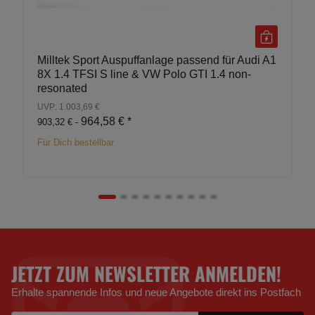
Milltek Sport Auspuffanlage passend für Audi A1
8X 1.4 TFSI S line & VW Polo GTI 1.4 non-
resonated
UVP: 1.003,69 €
964,58 €
*
903,32 € -
Für Dich bestellbar
JETZT ZUM NEWSLETTER ANMELDEN!
Erhalte spannende Infos und neue Angebote direkt ins Postfach