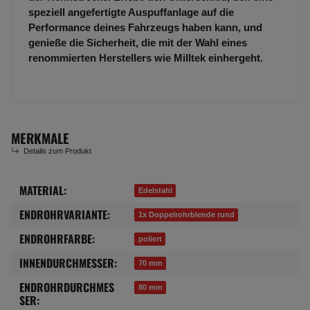
speziell angefertigte Auspuffanlage auf die
Performance deines Fahrzeugs haben kann, und
genieße die Sicherheit, die mit der Wahl eines
renommierten Herstellers wie Milltek einhergeht.
MERKMALE
Details zum Produkt
MATERIAL:
Produkteigenschaft
Wert
Edelstahl
ENDROHRVARIANTE:
1x Doppelrohrblende rund
ENDROHRFARBE:
poliert
INNENDURCHMESSER:
70 mm
ENDROHRDURCHMES
80 mm
SER: