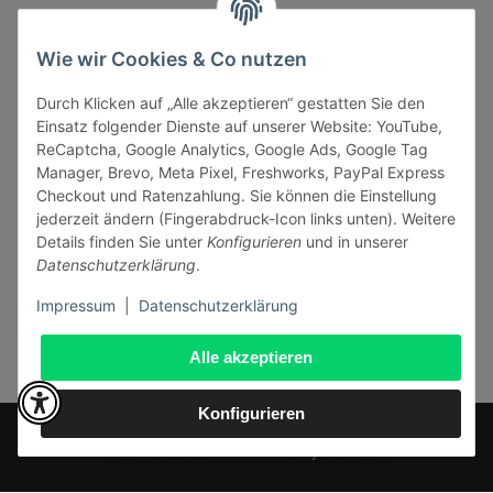
Informationen
Wie wir Cookies & Co nutzen
Durch Klicken auf „Alle akzeptieren“ gestatten Sie den
Gesetzliche Informationen
Einsatz folgender Dienste auf unserer Website: YouTube,
ReCaptcha, Google Analytics, Google Ads, Google Tag
Manager, Brevo, Meta Pixel, Freshworks, PayPal Express
Checkout und Ratenzahlung. Sie können die Einstellung
jederzeit ändern (Fingerabdruck-Icon links unten). Weitere
Vertrag widerrufen
Details finden Sie unter
Konfigurieren
und in unserer
Datenschutzerklärung
.
Sicher bezahlen via:
Impressum
|
Datenschutzerklärung
Alle akzeptieren
Konfigurieren
* Alle Preise inkl. gesetzlicher USt., zzgl.
Versand
© J+A Handels GmbH
Perfected by
Dreizack Medien
.