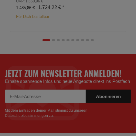
UVP: 1.650,96 €
1.724,22 €
*
1.485,86 € -
Für Dich bestellbar
JETZT ZUM NEWSLETTER ANMELDEN!
Erhalte spannende Infos und neue Angebote direkt ins Postfach
Abonnieren
Newsletter Abonnieren
Mit dem Eintragen deiner Mail stimmst du unseren
Dateschutzbestimmungen
zu.