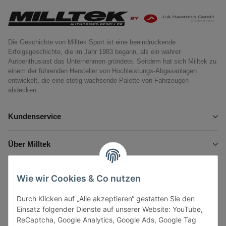
Die Geschichte von Milltek Sport ist eine beeindruckende
Erfolgsgeschichte, die im Jahr 1983 begann, als ein wahrer
Autoenthusiast das Unternehmen gründete. Seitdem hat sich Milltek zu
einem der führenden Hersteller von Hochleistungs-Abgasanlagen
entwickelt, die eine stetig wachsende Palette von Fahrzeugen
abdecken.
Kundenservice
Über Milltek
Informationen
Wie wir Cookies & Co nutzen
Durch Klicken auf „Alle akzeptieren“ gestatten Sie den
Gesetzliche Informationen
Einsatz folgender Dienste auf unserer Website: YouTube,
ReCaptcha, Google Analytics, Google Ads, Google Tag