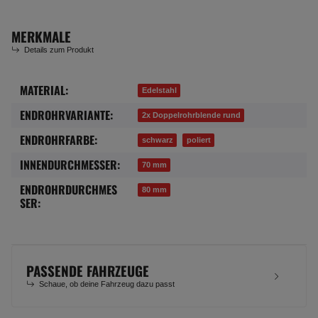
MERKMALE
Details zum Produkt
MATERIAL:
Produkteigenschaft
Wert
Edelstahl
ENDROHRVARIANTE:
2x Doppelrohrblende rund
ENDROHRFARBE:
schwarz
poliert
INNENDURCHMESSER:
70 mm
ENDROHRDURCHMES
80 mm
SER:
PASSENDE FAHRZEUGE
Schaue, ob deine Fahrzeug dazu passt