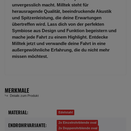
unvergesslich macht. Milltek steht für
herausragende Qualität, beeindruckende Akustik
und Spitzenleistung, die deine Erwartungen
übertreffen wird. Lass dich von der perfekten
Symbiose aus Design und Funktion begeistern und
mache jede Fahrt zu einem Highlight. Entdecke
Milltek jetzt und verwandle deine Fahrt in eine
außergewöhnliche Erfahrung, die du nicht mehr
missen möchtest.
MERKMALE
Details zum Produkt
MATERIAL:
Produkteigenschaft
Wert
Edelstahl
2x Einzelrohrblende oval
ENDROHRVARIANTE:
2x Dopperohrblende oval