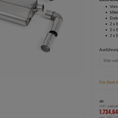
Vors
Mitt
Ends
2 x 
2 x 
2 x 
Ausführun
Bitte wä
Für Dich b
ab
UVP:
:
1.927,3
1.734,64
inkl. 19% U