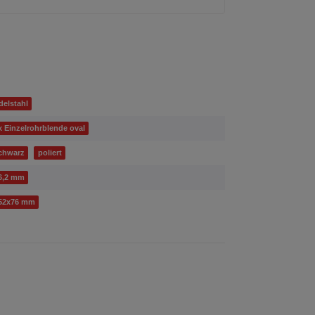
delstahl
x Einzelrohrblende oval
chwarz
poliert
6,2 mm
52x76 mm