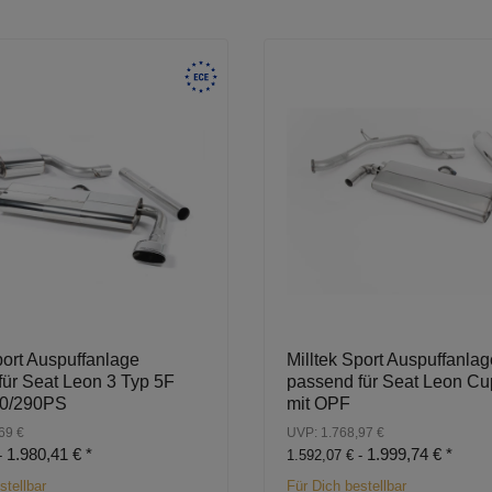
port Auspuffanlage
Milltek Sport Auspuffanlag
für Seat Leon 3 Typ 5F
passend für Seat Leon Cu
80/290PS
mit OPF
69 €
UVP: 1.768,97 €
1.980,41 €
*
1.999,74 €
*
-
1.592,07 € -
stellbar
Für Dich bestellbar