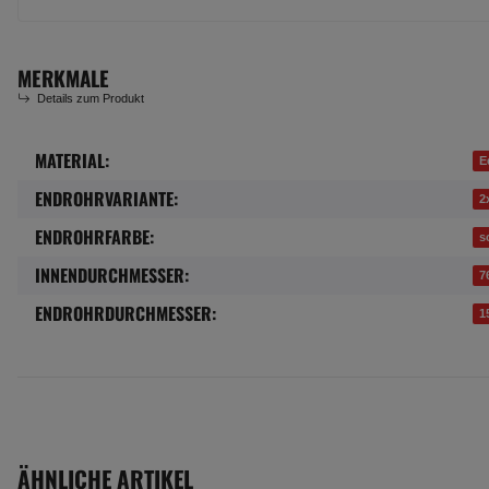
MERKMALE
Details zum Produkt
MATERIAL:
Produkteigenschaft
Wert
E
ENDROHRVARIANTE:
2
ENDROHRFARBE:
s
INNENDURCHMESSER:
7
ENDROHRDURCHMESSER:
1
ÄHNLICHE ARTIKEL