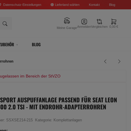
Datenschutz-Einstellungen
Lieferland wählen
Kontakt
Blog
Anmelden
Vergleichen
0,00 €
Meine Garage
ZUBEHÖR
BLOG
errohren
zugelassen im Bereich der StVZO
 SPORT AUSPUFFANLAGE PASSEND FÜR SEAT LEON
00 2.0 TSI - MIT ENDROHR-ADAPTERROHREN
mer:
SSXSE214-215
Kategorie:
Komplettanlagen
ang: