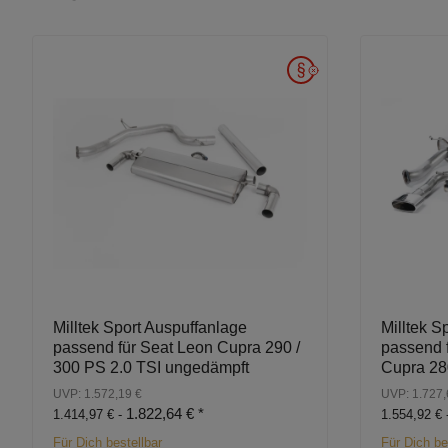
Milltek Sport Auspuffanlage
Milltek S
passend für Seat Leon Cupra 290 /
passend 
300 PS 2.0 TSI ungedämpft
Cupra 2
UVP: 1.572,19 €
UVP: 1.727,
1.822,64 €
*
1.414,97 € -
1.554,92 € 
Für Dich bestellbar
Für Dich be