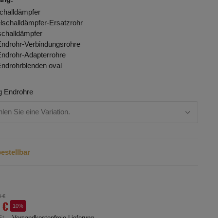
challdämpfer
elschalldämpfer-Ersatzrohr
challdämpfer
Endrohr-Verbindungsrohre
Endrohr-Adapterrohre
Endrohrblenden oval
g Endrohre
hlen Sie eine Variation.
estellbar
8 €
 €
10%
St. ,
Versandkostenfreie Lieferung