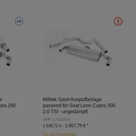
e
Milltek Sport Auspuffanlage
pra 290
passend für Seat Leon Cupra 300
2.0 TSI - ungedämpft
UVP: 1.710,80 €
1.657,79 €
*
1.539,72 € -
Für Dich bestellbar