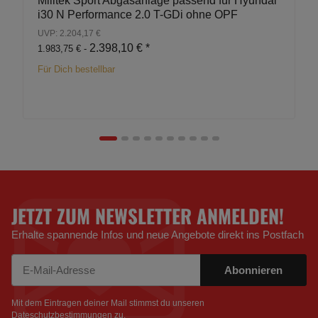
Milltek Sport Abgasanlage passend für Hyundai
i30 N Performance 2.0 T-GDi ohne OPF
UVP: 2.204,17 €
2.398,10 €
*
1.983,75 € -
Für Dich bestellbar
JETZT ZUM NEWSLETTER ANMELDEN!
Erhalte spannende Infos und neue Angebote direkt ins Postfach
Abonnieren
Newsletter Abonnieren
Mit dem Eintragen deiner Mail stimmst du unseren
Dateschutzbestimmungen
zu.