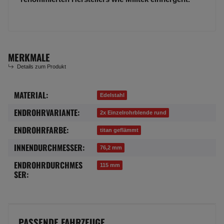
MERKMALE
Details zum Produkt
MATERIAL:
Produkteigenschaft
Wert
Edelstahl
ENDROHRVARIANTE:
2x Einzelrohrblende rund
ENDROHRFARBE:
titan geflämmt
INNENDURCHMESSER:
76,2 mm
ENDROHRDURCHMES
115 mm
SER:
PASSENDE FAHRZEUGE