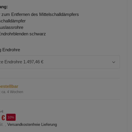
ang:
 zum Entfernen des Mittelschalldämpfers
challdämpfer
Auslassrohre
Endrohrblenden schwarz
g Endrohre
e Endrohre
1.497,46 €
estellbar
:
ca. 4 Wochen
5 €
 €
10%
St. ,
Versandkostenfreie Lieferung