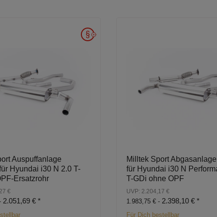
port Auspuffanlage
Milltek Sport Abgasanlag
ür Hyundai i30 N 2.0 T-
für Hyundai i30 N Perform
OPF-Ersatzrohr
T-GDi ohne OPF
27 €
UVP: 2.204,17 €
2.051,69 €
*
2.398,10 €
*
-
1.983,75 € -
stellbar
Für Dich bestellbar