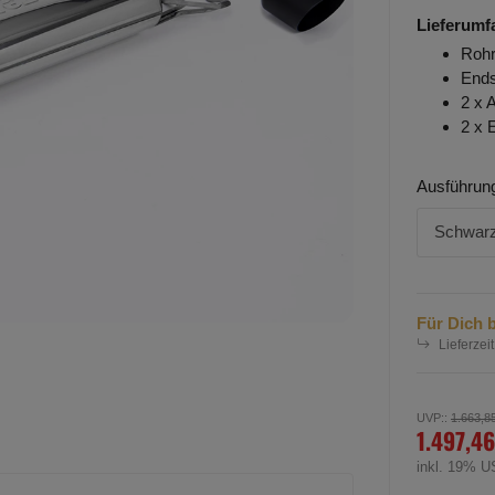
Lieferumf
Rohr
Ends
2 x 
2 x 
Ausführun
Schwarz
Für Dich b
Lieferzeit
UVP:
:
1.663,8
1.497,46
inkl. 19% U