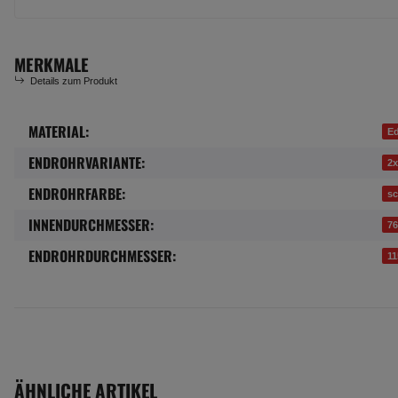
MERKMALE
Details zum Produkt
MATERIAL:
Produkteigenschaft
Wert
Ed
ENDROHRVARIANTE:
2x
ENDROHRFARBE:
s
INNENDURCHMESSER:
7
ENDROHRDURCHMESSER:
1
ÄHNLICHE ARTIKEL