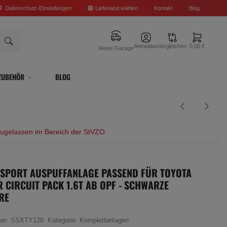
Datenschutz-Einstellungen
Lieferland wählen
Kontakt
Blog
Anmelden
Vergleichen
0,00 €
Meine Garage
ZUBEHÖR
BLOG
zugelassen im Bereich der StVZO
 SPORT AUSPUFFANLAGE PASSEND FÜR TOYOTA
R CIRCUIT PACK 1.6T AB OPF - SCHWARZE
RE
mer:
SSXTY128
Kategorie:
Komplettanlagen