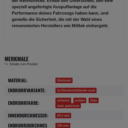
der Rennstrecke. Erlebe den Unterschied, den eine
speziell angefertigte Auspuffanlage auf die
Performance deines Fahrzeugs haben kann, und
genieße die Sicherheit, die mit der Wahl eines
renommierten Herstellers wie Milltek einhergeht.
MERKMALE
Details zum Produkt
MATERIAL:
Produkteigenschaft
Wert
Edelstahl
ENDROHRVARIANTE:
2x Einzelrohrblende rund
schwarz
poliert
titan
ENDROHRFARBE:
titan gebürstet
INNENDURCHMESSER:
60,3 mm
ENDROHRDURCHMES
100 mm