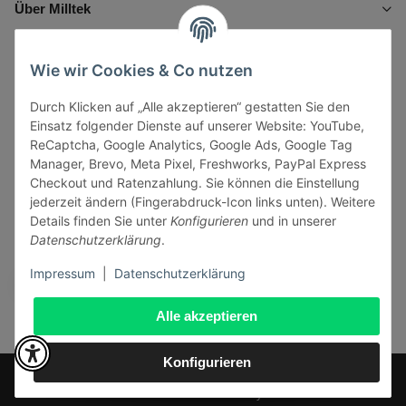
Über Milltek
Informationen
Wie wir Cookies & Co nutzen
Durch Klicken auf „Alle akzeptieren“ gestatten Sie den
Gesetzliche Informationen
Einsatz folgender Dienste auf unserer Website: YouTube,
ReCaptcha, Google Analytics, Google Ads, Google Tag
Manager, Brevo, Meta Pixel, Freshworks, PayPal Express
Checkout und Ratenzahlung. Sie können die Einstellung
jederzeit ändern (Fingerabdruck-Icon links unten). Weitere
Vertrag widerrufen
Details finden Sie unter
Konfigurieren
und in unserer
Datenschutzerklärung
.
Sicher bezahlen via:
Impressum
|
Datenschutzerklärung
Alle akzeptieren
Konfigurieren
* Alle Preise inkl. gesetzlicher USt., zzgl.
Versand
© J+A Handels GmbH
Perfected by
Dreizack Medien
.