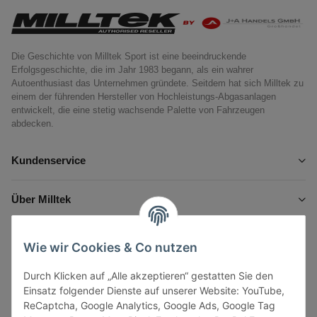
Die Geschichte von Milltek Sport ist eine beeindruckende
Erfolgsgeschichte, die im Jahr 1983 begann, als ein wahrer
Autoenthusiast das Unternehmen gründete. Seitdem hat sich Milltek zu
einem der führenden Hersteller von Hochleistungs-Abgasanlagen
entwickelt, die eine stetig wachsende Palette von Fahrzeugen
abdecken.
Kundenservice
Über Milltek
Informationen
Wie wir Cookies & Co nutzen
Durch Klicken auf „Alle akzeptieren“ gestatten Sie den
Gesetzliche Informationen
Einsatz folgender Dienste auf unserer Website: YouTube,
ReCaptcha, Google Analytics, Google Ads, Google Tag