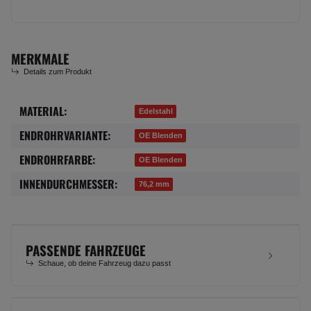
MERKMALE
Details zum Produkt
MATERIAL:
Produkteigenschaft
Wert
Edelstahl
ENDROHRVARIANTE:
OE Blenden
ENDROHRFARBE:
OE Blenden
INNENDURCHMESSER:
76,2 mm
PASSENDE FAHRZEUGE
Schaue, ob deine Fahrzeug dazu passt