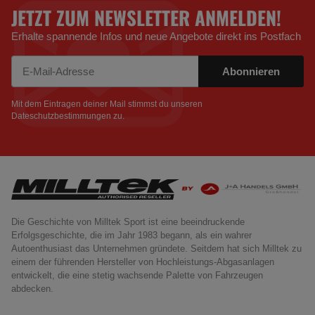
JETZT ZUM NEWSLETTER ANMELDEN!
Erhalte spannende Infos und neue Angebote direkt ins Postfach
Abonnieren
Newsletter Abonnieren
Mit dem Eintragen deiner Mail stimmst du unseren
Dateschutzbestimmungen
zu.
Die Geschichte von Milltek Sport ist eine beeindruckende
Erfolgsgeschichte, die im Jahr 1983 begann, als ein wahrer
Autoenthusiast das Unternehmen gründete. Seitdem hat sich Milltek zu
einem der führenden Hersteller von Hochleistungs-Abgasanlagen
entwickelt, die eine stetig wachsende Palette von Fahrzeugen
abdecken.