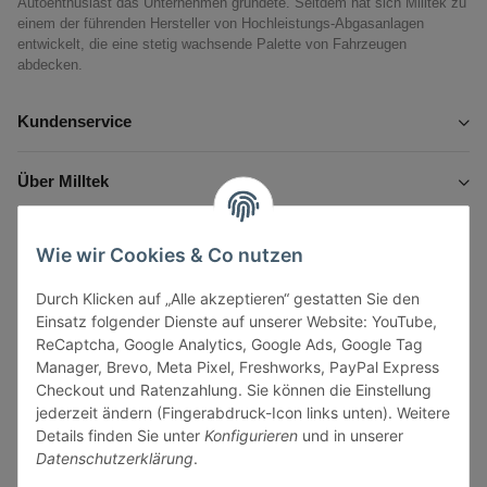
Autoenthusiast das Unternehmen gründete. Seitdem hat sich Milltek zu
einem der führenden Hersteller von Hochleistungs-Abgasanlagen
entwickelt, die eine stetig wachsende Palette von Fahrzeugen
abdecken.
Kundenservice
Über Milltek
Informationen
Wie wir Cookies & Co nutzen
Durch Klicken auf „Alle akzeptieren“ gestatten Sie den
Gesetzliche Informationen
Einsatz folgender Dienste auf unserer Website: YouTube,
ReCaptcha, Google Analytics, Google Ads, Google Tag
Manager, Brevo, Meta Pixel, Freshworks, PayPal Express
Checkout und Ratenzahlung. Sie können die Einstellung
jederzeit ändern (Fingerabdruck-Icon links unten). Weitere
Vertrag widerrufen
Details finden Sie unter
Konfigurieren
und in unserer
Datenschutzerklärung
.
Sicher bezahlen via: