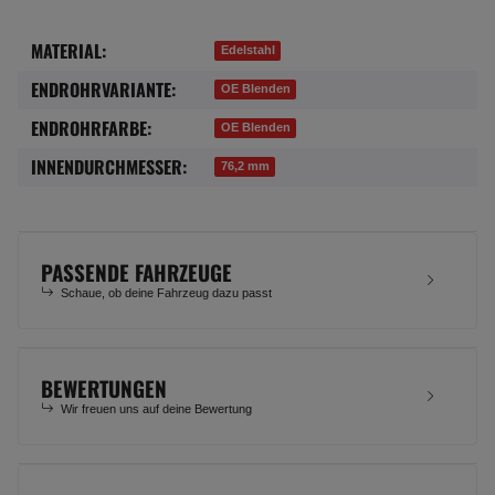
MATERIAL:
Produkteigenschaft
Wert
Edelstahl
ENDROHRVARIANTE:
OE Blenden
ENDROHRFARBE:
OE Blenden
INNENDURCHMESSER:
76,2 mm
PASSENDE FAHRZEUGE
Schaue, ob deine Fahrzeug dazu passt
BEWERTUNGEN
Wir freuen uns auf deine Bewertung