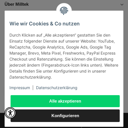
Über Milltek
Informationen
Wie wir Cookies & Co nutzen
Durch Klicken auf „Alle akzeptieren“ gestatten Sie den
Gesetzliche Informationen
Einsatz folgender Dienste auf unserer Website: YouTube,
ReCaptcha, Google Analytics, Google Ads, Google Tag
Manager, Brevo, Meta Pixel, Freshworks, PayPal Express
Checkout und Ratenzahlung. Sie können die Einstellung
jederzeit ändern (Fingerabdruck-Icon links unten). Weitere
Vertrag widerrufen
Details finden Sie unter
Konfigurieren
und in unserer
Datenschutzerklärung
.
Sicher bezahlen via:
Impressum
|
Datenschutzerklärung
Alle akzeptieren
Konfigurieren
* Alle Preise inkl. gesetzlicher USt., zzgl.
Versand
© J+A Handels GmbH
Perfected by
Dreizack Medien
.