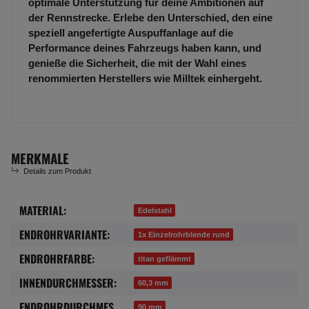
optimale Unterstützung für deine Ambitionen auf
der Rennstrecke. Erlebe den Unterschied, den eine
speziell angefertigte Auspuffanlage auf die
Performance deines Fahrzeugs haben kann, und
genieße die Sicherheit, die mit der Wahl eines
renommierten Herstellers wie Milltek einhergeht.
MERKMALE
Details zum Produkt
MATERIAL:
Produkteigenschaft
Wert
Edelstahl
ENDROHRVARIANTE:
1x Einzelrohrblende rund
ENDROHRFARBE:
titan geflämmt
INNENDURCHMESSER:
60,3 mm
ENDROHRDURCHMES
90 mm