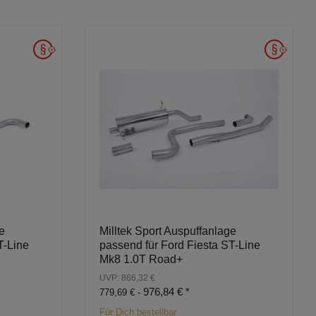
e
Milltek Sport Auspuffanlage
T-Line
passend für Ford Fiesta ST-Line
Mk8 1.0T Road+
UVP: 866,32 €
976,84 €
*
779,69 € -
Für Dich bestellbar