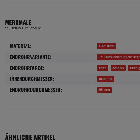
MERKMALE
Details zum Produkt
MATERIAL:
Produkteigenschaft
Wert
Edelstahl
ENDROHRVARIANTE:
1x Einzelrohrblende run
ENDROHRFARBE:
titan
carbon
titan
INNENDURCHMESSER:
60,3 mm
ENDROHRDURCHMESSER:
90 mm
ÄHNLICHE ARTIKEL