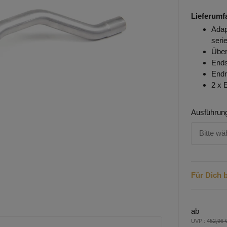
Lieferumf
Adap
ser
Über
Ends
Endr
2 x 
Ausführun
Bitte wä
Für Dich b
ab
UVP:
:
452,96 