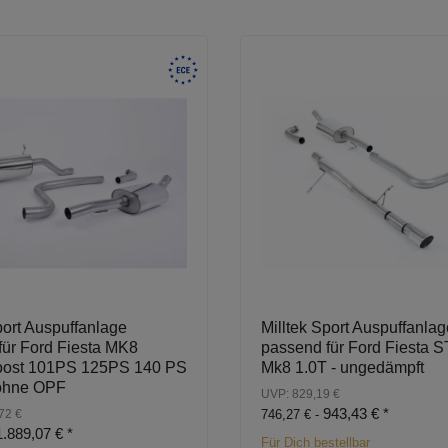
port Auspuffanlage
Milltek Sport Auspuffanlag
für Ford Fiesta MK8
passend für Ford Fiesta S
oost 101PS 125PS 140 PS
Mk8 1.0T - ungedämpft
ohne OPF
UVP: 829,19 €
943,43 €
*
72 €
746,27 € -
1.889,07 €
*
Für Dich bestellbar