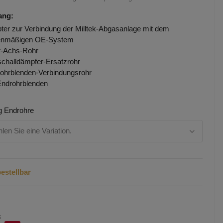
ang:
ter zur Verbindung der Milltek-Abgasanlage mit dem
ienmäßigen OE-System
-Achs-Rohr
challdämpfer-Ersatzrohr
ohrblenden-Verbindungsrohr
Endrohrblenden
g Endrohre
hlen Sie eine Variation.
estellbar
€