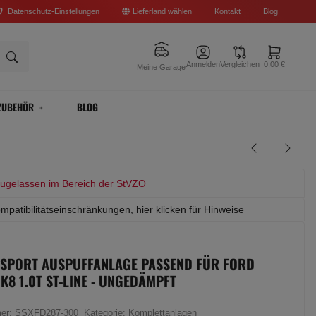
Datenschutz-Einstellungen
Lieferland wählen
Kontakt
Blog
Anmelden
Vergleichen
0,00 €
Meine Garage
ZUBEHÖR
BLOG
zugelassen im Bereich der StVZO
mpatibilitätseinschränkungen, hier klicken für Hinweise
 SPORT AUSPUFFANLAGE PASSEND FÜR FORD
MK8 1.0T ST-LINE - UNGEDÄMPFT
mer:
SSXFD287-300
Kategorie:
Komplettanlagen