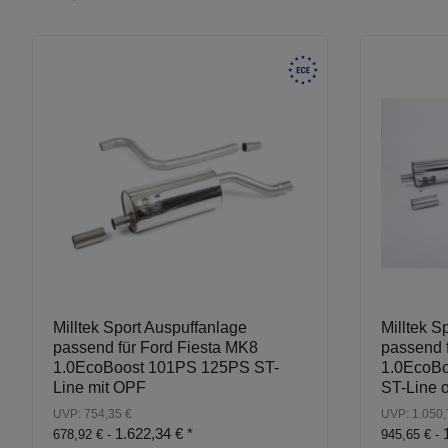
Milltek Sport Auspuffanlage
Milltek S
passend für Ford Fiesta MK8
passend 
1.0EcoBoost 101PS 125PS ST-
1.0EcoB
Line mit OPF
ST-Line 
UVP: 754,35 €
UVP: 1.050,
1.622,34 €
*
678,92 € -
945,65 € -