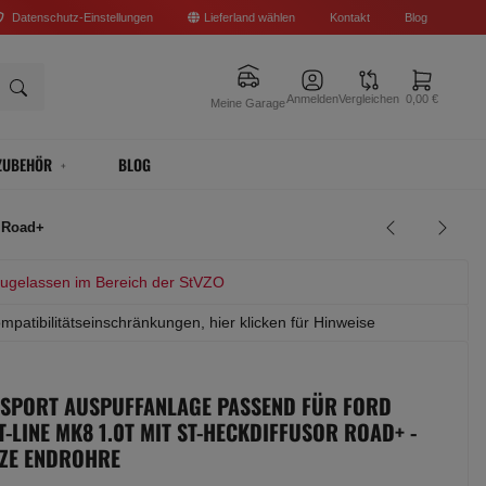
Datenschutz-Einstellungen
Lieferland wählen
Kontakt
Blog
Anmelden
Vergleichen
0,00 €
Meine Garage
ZUBEHÖR
BLOG
r Road+
zugelassen im Bereich der StVZO
mpatibilitätseinschränkungen, hier klicken für Hinweise
 SPORT AUSPUFFANLAGE PASSEND FÜR FORD
ST-LINE MK8 1.0T MIT ST-HECKDIFFUSOR ROAD+ -
ZE ENDROHRE