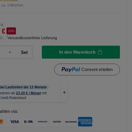
:
ca. 4 Wochen
7 €
7 €
10%
St. ,
Versandkostenfreie Lieferung
In den Warenkorb
Set
Consent erteilen
ahlen via: