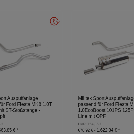
port Auspuffanlage
Milltek Sport Auspuffanlag
für Ford Fiesta MK8 1.0T
passend für Ford Fiesta 
it ST-Stoßstange -
1.0EcoBoost 101PS 125P
pft
Line mit OPF
 €
UVP: 754,35 €
663,85 €
*
1.622,34 €
*
678,92 € -