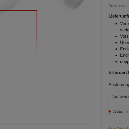
Artikelnum
Lieferumf
Verb
seri
Vors
Über
Ends
Endr
dopp
Erfordert 
Ausführun
Schwarz
Aktuell 
Für Dich b