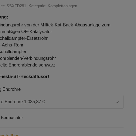
mer:
SSXFD281
Kategorie:
Komplettanlagen
ang:
indungsrohr von der Milltek-Kat-Back-Abgasanlage zum
enmäßigen OE-Katalysator
challdämpfer-Ersatzrohr
-Achs-Rohr
challdämpfer
ohrblenden-Verbindungsrohr
elte Endrohrblende schwarz
Fiesta-ST-Heckdiffusor!
g Endrohre
e Endrohre
1.035,87 €
2 Beobachter
estellbar