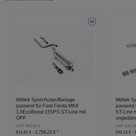
Milltek Sport Auspuffanlage
Milltek S
passend für Ford Fiesta MK8
passend 
1.0EcoBoost 155PS ST-Line mit
ST-Line m
OPF
ungedäm
UVP: 905,34 €
UVP: 610,14
1.758,23 €
*
814,81 € -
549,13 € -