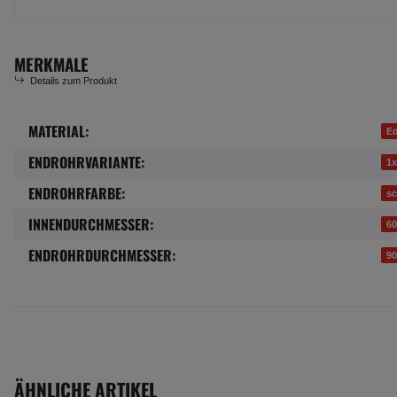
MERKMALE
Details zum Produkt
MATERIAL:
Produkteigenschaft
Wert
Ed
ENDROHRVARIANTE:
1x
ENDROHRFARBE:
s
INNENDURCHMESSER:
6
ENDROHRDURCHMESSER:
9
ÄHNLICHE ARTIKEL