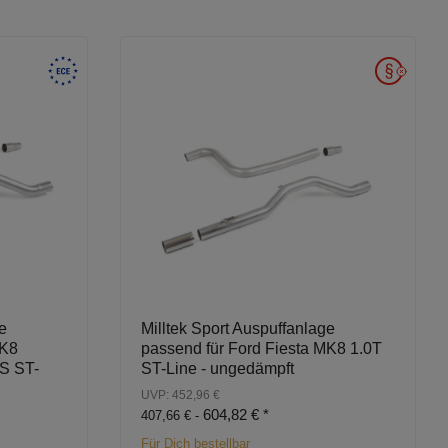
e
Milltek Sport Auspuffanlage
MK8
passend für Ford Fiesta MK8 1.0T
S ST-
ST-Line - ungedämpft
UVP: 452,96 €
604,82 €
*
407,66 € -
Für Dich bestellbar