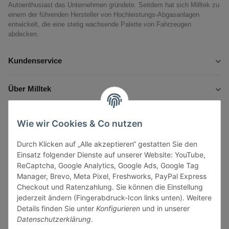
Autoenthusiast das Unternehmen gründete. Seitdem hat sich Milltek zu
einem der führenden Hersteller von Hochleistungs-Abgasanlagen
entwickelt, die eine stetig wachsende Palette von Fahrzeugen
abdecken.
Kundenservice
Über Milltek
Informationen
Wie wir Cookies & Co nutzen
Durch Klicken auf „Alle akzeptieren“ gestatten Sie den
Gesetzliche Informationen
Einsatz folgender Dienste auf unserer Website: YouTube,
ReCaptcha, Google Analytics, Google Ads, Google Tag
Manager, Brevo, Meta Pixel, Freshworks, PayPal Express
Checkout und Ratenzahlung. Sie können die Einstellung
jederzeit ändern (Fingerabdruck-Icon links unten). Weitere
Vertrag widerrufen
Details finden Sie unter
Konfigurieren
und in unserer
Datenschutzerklärung
.
Sicher bezahlen via: