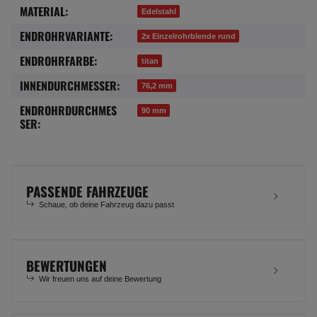
MATERIAL:
Produkteigenschaft
Wert
Edelstahl
ENDROHRVARIANTE:
2x Einzelrohrblende rund
ENDROHRFARBE:
titan
INNENDURCHMESSER:
76,2 mm
ENDROHRDURCHMES
90 mm
SER:
PASSENDE FAHRZEUGE
Schaue, ob deine Fahrzeug dazu passt
BEWERTUNGEN
Wir freuen uns auf deine Bewertung