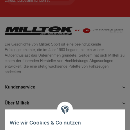
Dateschutzbestimmungen
zu.
Die Geschichte von Milltek Sport ist eine beeindruckende
Erfolgsgeschichte, die im Jahr 1983 begann, als ein wahrer
Autoenthusiast das Unternehmen gründete. Seitdem hat sich Milltek zu
einem der führenden Hersteller von Hochleistungs-Abgasanlagen
entwickelt, die eine stetig wachsende Palette von Fahrzeugen
abdecken.
Kundenservice
Über Milltek
Informationen
Wie wir Cookies & Co nutzen