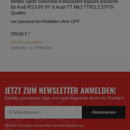
Milltek Sport Sekundär-Katalysator-Bypass passend
für Audi RS3 8V 8Y & Audi TT Mk3 TTRS 2.5TFSI
Quattro
nur passend bei Modellen ohne OPF
289,60 €
*
Für Dich bestellbar
Lieferzeit:
ca. 4 Wochen
JETZT ZUM NEWSLETTER ANMELDEN!
Erhalte spannende Infos und neue Angebote direkt ins Postfach
Abonnieren
Newsletter Abonnieren
Mit dem Eintragen deiner Mail stimmst du unseren