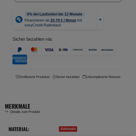
Sicher bezahlen via:
Zertifizierte Produkte
Sicher bezahlen
Unkomplizierte Retoure
MERKMALE
Details zum Produkt
MATERIAL:
Produkteigenschaft
Wert
Edelstahl