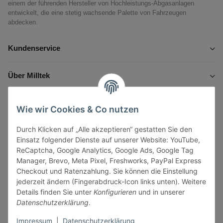
einem der führenden Hersteller von Hochleistungs-Abgasanlagen
entwickelt, die eine stetig wachsende Palette von Fahrzeugen
abdecken.
Kundenservice
Über Milltek
Informationen
Wie wir Cookies & Co nutzen
Durch Klicken auf „Alle akzeptieren“ gestatten Sie den
Gesetzliche Informationen
Einsatz folgender Dienste auf unserer Website: YouTube,
ReCaptcha, Google Analytics, Google Ads, Google Tag
Manager, Brevo, Meta Pixel, Freshworks, PayPal Express
Checkout und Ratenzahlung. Sie können die Einstellung
jederzeit ändern (Fingerabdruck-Icon links unten). Weitere
Vertrag widerrufen
Details finden Sie unter
Konfigurieren
und in unserer
Datenschutzerklärung
.
Sicher bezahlen via:
Impressum
|
Datenschutzerklärung