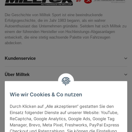
Die Geschichte von Milltek Sport ist eine beeindruckende
Erfolgsgeschichte, die im Jahr 1983 begann, als ein wahrer
Autoenthusiast das Unternehmen gründete. Seitdem hat sich Milltek zu
einem der führenden Hersteller von Hochleistungs-Abgasanlagen
entwickelt, die eine stetig wachsende Palette von Fahrzeugen
abdecken.
Kundenservice
Über Milltek
Informationen
Wie wir Cookies & Co nutzen
Durch Klicken auf „Alle akzeptieren“ gestatten Sie den
Gesetzliche Informationen
Einsatz folgender Dienste auf unserer Website: YouTube,
ReCaptcha, Google Analytics, Google Ads, Google Tag
Manager, Brevo, Meta Pixel, Freshworks, PayPal Express
Checkout und Ratenzahlung. Sie können die Einstellung