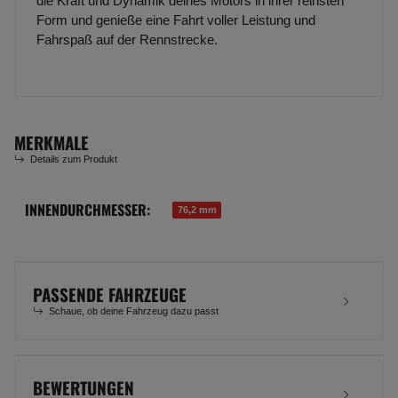
die Kraft und Dynamik deines Motors in ihrer reinsten
Form und genieße eine Fahrt voller Leistung und
Fahrspaß auf der Rennstrecke.
MERKMALE
Details zum Produkt
INNENDURCHMESSER:
Produkteigenschaft
Wert
76,2 mm
PASSENDE FAHRZEUGE
Schaue, ob deine Fahrzeug dazu passt
BEWERTUNGEN