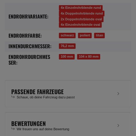
4x Einzelrohrblende rund
4x Doppelrohrblende rund
ENDROHRVARIANTE:
2x Doppelrohrblende oval
4x Einzelrohrblende oval
ENDROHRFARBE:
schwarz
poliert
titan
INNENDURCHMESSER:
76,2 mm
ENDROHRDURCHMES
100 mm
104 x 80 mm
SER:
PASSENDE FAHRZEUGE
Schaue, ob deine Fahrzeug dazu passt
BEWERTUNGEN
Wir freuen uns auf deine Bewertung