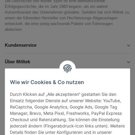
Die Geschichte von Milltek Sport ist eine beeindruckende
Erfolgsgeschichte, die im Jahr 1983 begann, als ein wahrer
Autoenthusiast das Unternehmen gründete. Seitdem hat sich Milltek zu
einem der führenden Hersteller von Hochleistungs-Abgasanlagen
entwickelt, die eine stetig wachsende Palette von Fahrzeugen
abdecken.
Kundenservice
Über Milltek
Informationen
Wie wir Cookies & Co nutzen
Durch Klicken auf „Alle akzeptieren“ gestatten Sie den
Gesetzliche Informationen
Einsatz folgender Dienste auf unserer Website: YouTube,
ReCaptcha, Google Analytics, Google Ads, Google Tag
Manager, Brevo, Meta Pixel, Freshworks, PayPal Express
Checkout und Ratenzahlung. Sie können die Einstellung
jederzeit ändern (Fingerabdruck-Icon links unten). Weitere
Vertrag widerrufen
Details finden Sie unter
Konfigurieren
und in unserer