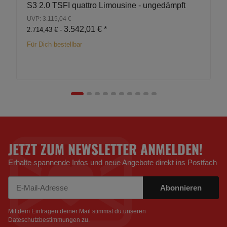
S3 2.0 TSFI quattro Limousine - ungedämpft
UVP: 3.115,04 €
3.542,01 €
*
2.714,43 € -
Für Dich bestellbar
JETZT ZUM NEWSLETTER ANMELDEN!
Erhalte spannende Infos und neue Angebote direkt ins Postfach
Abonnieren
Newsletter Abonnieren
Mit dem Eintragen deiner Mail stimmst du unseren
Dateschutzbestimmungen
zu.