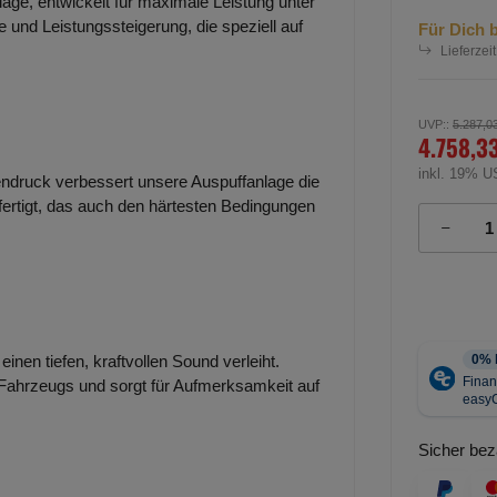
lage, entwickelt für maximale Leistung unter
 und Leistungssteigerung, die speziell auf
Für Dich b
Lieferzeit
UVP:
:
5.287,0
4.758,3
inkl. 19% U
ndruck verbessert unsere Auspuffanlage die
efertigt, das auch den härtesten Bedingungen
inen tiefen, kraftvollen Sound verleiht.
 Fahrzeugs und sorgt für Aufmerksamkeit auf
Sicher bez