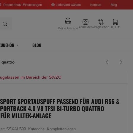
Datenschutz-Einstellungen
Lieferland wählen
Kontakt
Blog
Anmelden
Vergleichen
0,00 €
Meine Garage
ZUBEHÖR
BLOG
 quattro
zugelassen im Bereich der StVZO
 SPORT SPORTAUSPUFF PASSEND FÜR AUDI RS6 &
SPORTBACK 4.0 V8 TFSI BI-TURBO QUATTRO
 FÜR MILLTEK-ANLAGE
mer:
SSXAU599
Kategorie:
Komplettanlagen