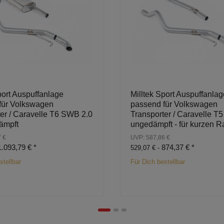
port Auspuffanlage
Milltek Sport Auspuffanlag
für Volkswagen
passend für Volkswagen
er / Caravelle T6 SWB 2.0
Transporter / Caravelle T5
ämpft
ungedämpft - für kurzen 
 €
UVP: 587,86 €
1.093,79 €
*
874,37 €
*
529,07 € -
stellbar
Für Dich bestellbar