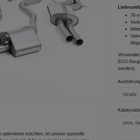
Lieferumf
76-m
Verb
Mitt
Valv
Abga
Verwendet 
ECU-Neupr
werden).
Ausführung
Straße
Katalysato
ohne, fü
e optimieren möchten, ist unsere spezielle