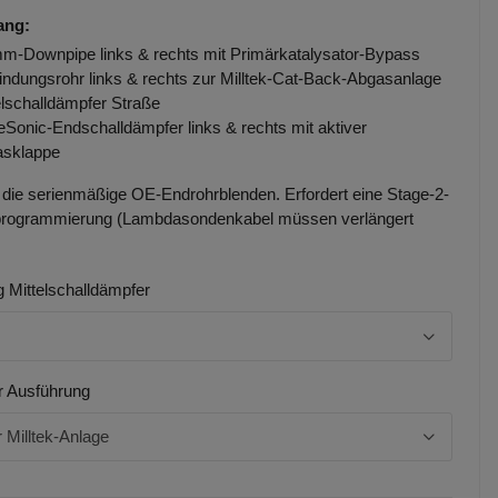
ang:
m-Downpipe links & rechts mit Primärkatalysator-Bypass
indungsrohr links & rechts zur Milltek-Cat-Back-Abgasanlage
elschalldämpfer Straße
eSonic-Endschalldämpfer links & rechts mit aktiver
sklappe
die serienmäßige OE-Endrohrblenden. Erfordert eine Stage-2-
ogrammierung (Lambdasondenkabel müssen verlängert
 Mittelschalldämpfer
r Ausführung
r Milltek-Anlage