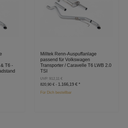
e
Milltek Renn-Auspuffanlage
passend für Volkswagen
 & T6 -
Transporter / Caravelle T6 LWB 2.0
Radstand
TSI
UVP: 912,11 €
1.166,19 €
*
820,90 € -
Für Dich bestellbar