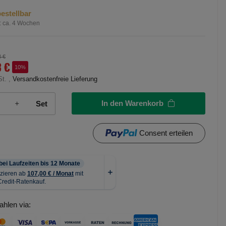
estellbar
:
ca. 4 Wochen
3 €
3 €
10%
St. ,
Versandkostenfreie Lieferung
In den Warenkorb
Set
Consent erteilen
ahlen via: