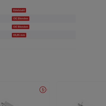
Edelstahl
OE Blenden
OE Blenden
69,85 mm