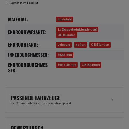
Details zum Produkt
MATERIAL:
Produkteigenschaft
Wert
Edelstahl
1x Doppelrohrblende oval
ENDROHRVARIANTE:
OE Blenden
ENDROHRFARBE:
schwarz
poliert
OE Blenden
INNENDURCHMESSER:
69,85 mm
ENDROHRDURCHMES
100 x 80 mm
OE Blenden
SER:
PASSENDE FAHRZEUGE
Schaue, ob deine Fahrzeug dazu passt
BEWERTUNGEN