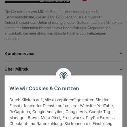
Die Geschichte von Milltek Sport ist eine beeindruckende
Erfolgsgeschichte, die im Jahr 1983 begann, als ein wahrer
Autoenthusiast das Unternehmen gründete. Seitdem hat sich Milltek zu
einem der führenden Hersteller von Hochleistungs-Abgasanlagen
entwickelt, die eine stetig wachsende Palette von Fahrzeugen
abdecken.
Kundenservice
Über Milltek
Informationen
Wie wir Cookies & Co nutzen
Durch Klicken auf „Alle akzeptieren“ gestatten Sie den
Gesetzliche Informationen
Einsatz folgender Dienste auf unserer Website: YouTube,
ReCaptcha, Google Analytics, Google Ads, Google Tag
Manager, Brevo, Meta Pixel, Freshworks, PayPal Express
Checkout und Ratenzahlung. Sie können die Einstellung