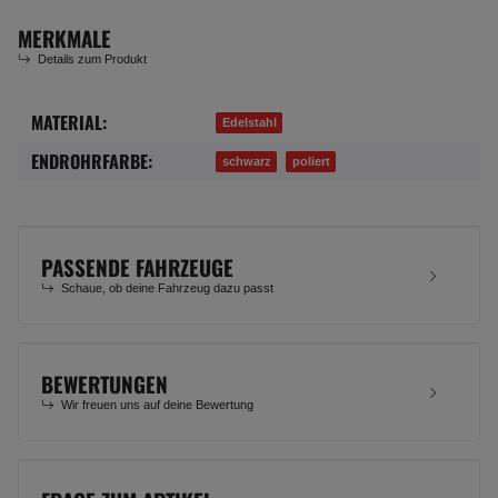
MERKMALE
Details zum Produkt
MATERIAL:
Produkteigenschaft
Wert
Edelstahl
ENDROHRFARBE:
schwarz
poliert
PASSENDE FAHRZEUGE
Schaue, ob deine Fahrzeug dazu passt
BEWERTUNGEN
Wir freuen uns auf deine Bewertung