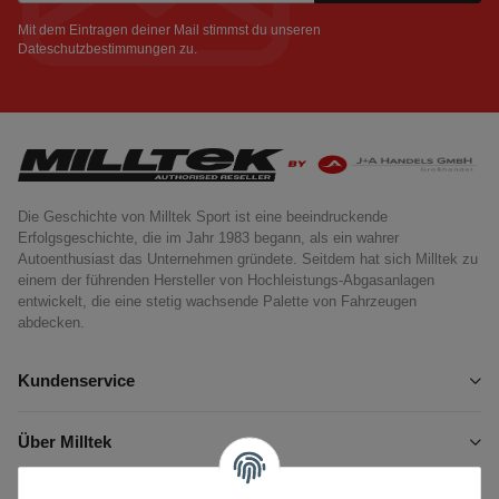
Newsletter Abonnieren
Mit dem Eintragen deiner Mail stimmst du unseren
Dateschutzbestimmungen
zu.
Die Geschichte von Milltek Sport ist eine beeindruckende
Erfolgsgeschichte, die im Jahr 1983 begann, als ein wahrer
Autoenthusiast das Unternehmen gründete. Seitdem hat sich Milltek zu
einem der führenden Hersteller von Hochleistungs-Abgasanlagen
entwickelt, die eine stetig wachsende Palette von Fahrzeugen
abdecken.
Kundenservice
Über Milltek