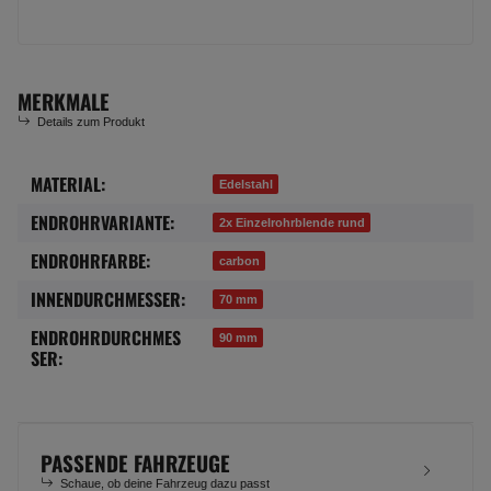
MERKMALE
Details zum Produkt
MATERIAL:
Produkteigenschaft
Wert
Edelstahl
ENDROHRVARIANTE:
2x Einzelrohrblende rund
ENDROHRFARBE:
carbon
INNENDURCHMESSER:
70 mm
ENDROHRDURCHMES
90 mm
SER:
PASSENDE FAHRZEUGE
Schaue, ob deine Fahrzeug dazu passt