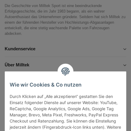
Die Geschichte von Milltek Sport ist eine beeindruckende
Erfolgsgeschichte, die im Jahr 1983 begann, als ein wahrer
Autoenthusiast das Unternehmen gründete. Seitdem hat sich Milltek zu
einem der führenden Hersteller von Hochleistungs-Abgasanlagen
entwickelt, die eine stetig wachsende Palette von Fahrzeugen
abdecken.
Kundenservice
Über Milltek
Informationen
Wie wir Cookies & Co nutzen
Durch Klicken auf „Alle akzeptieren“ gestatten Sie den
Gesetzliche Informationen
Einsatz folgender Dienste auf unserer Website: YouTube,
ReCaptcha, Google Analytics, Google Ads, Google Tag
Manager, Brevo, Meta Pixel, Freshworks, PayPal Express
Checkout und Ratenzahlung. Sie können die Einstellung
jederzeit ändern (Fingerabdruck-Icon links unten). Weitere
Vertrag widerrufen