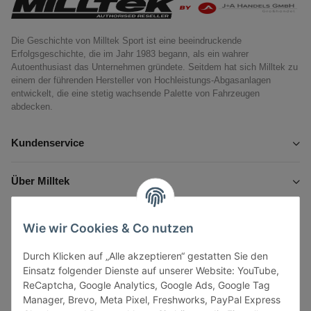
Die Geschichte von Milltek Sport ist eine beeindruckende
Erfolgsgeschichte, die im Jahr 1983 begann, als ein wahrer
Autoenthusiast das Unternehmen gründete. Seitdem hat sich Milltek zu
einem der führenden Hersteller von Hochleistungs-Abgasanlagen
entwickelt, die eine stetig wachsende Palette von Fahrzeugen
abdecken.
Kundenservice
Über Milltek
Informationen
Wie wir Cookies & Co nutzen
Durch Klicken auf „Alle akzeptieren“ gestatten Sie den
Gesetzliche Informationen
Einsatz folgender Dienste auf unserer Website: YouTube,
ReCaptcha, Google Analytics, Google Ads, Google Tag
Manager, Brevo, Meta Pixel, Freshworks, PayPal Express