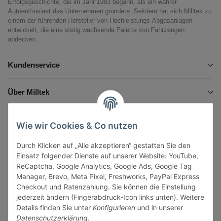
Erfolgsgeschichte, die im Jahr 1983 begann, als ein wahrer
Autoenthusiast das Unternehmen gründete. Seitdem hat sich Milltek zu
einem der führenden Hersteller von Hochleistungs-Abgasanlagen
entwickelt, die eine stetig wachsende Palette von Fahrzeugen
abdecken.
Kundenservice
Über Milltek
Informationen
Wie wir Cookies & Co nutzen
Durch Klicken auf „Alle akzeptieren“ gestatten Sie den
Gesetzliche Informationen
Einsatz folgender Dienste auf unserer Website: YouTube,
ReCaptcha, Google Analytics, Google Ads, Google Tag
Manager, Brevo, Meta Pixel, Freshworks, PayPal Express
Checkout und Ratenzahlung. Sie können die Einstellung
jederzeit ändern (Fingerabdruck-Icon links unten). Weitere
Vertrag widerrufen
Details finden Sie unter
Konfigurieren
und in unserer
Datenschutzerklärung
.
Sicher bezahlen via: