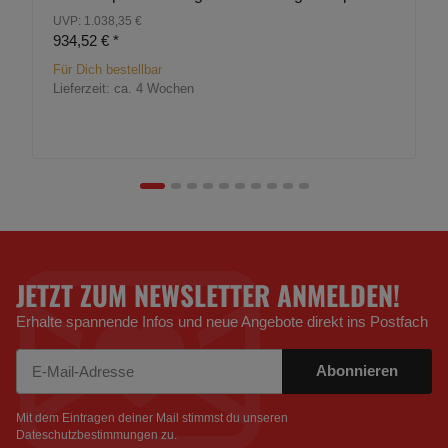
UVP: 1.038,35 €
934,52 €
*
Für Dich bestellbar
Lieferzeit:
ca. 4 Wochen
JETZT ZUM NEWSLETTER ANMELDEN!
Erhalte spannende Infos und neue Angebote direkt ins Postfach
Abonnieren
Newsletter Abonnieren
Mit dem Eintragen deiner Mail stimmst du unseren
Dateschutzbestimmungen
zu.