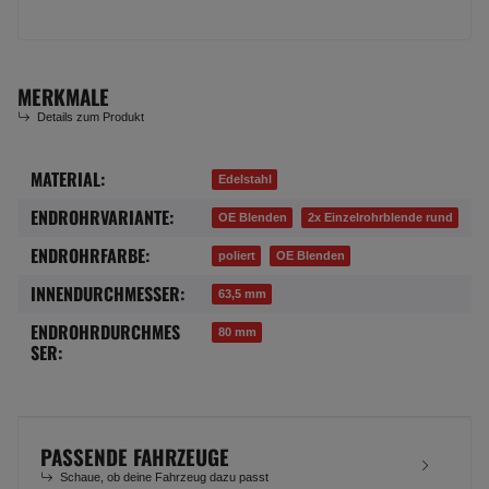
MERKMALE
Details zum Produkt
MATERIAL:
Produkteigenschaft
Wert
Edelstahl
ENDROHRVARIANTE:
OE Blenden
2x Einzelrohrblende rund
ENDROHRFARBE:
poliert
OE Blenden
INNENDURCHMESSER:
63,5 mm
ENDROHRDURCHMES
80 mm
SER:
PASSENDE FAHRZEUGE
Schaue, ob deine Fahrzeug dazu passt