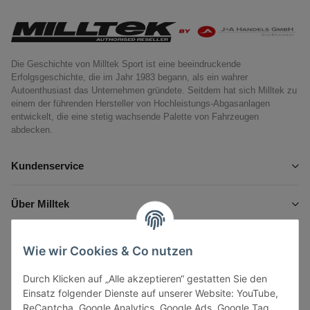
Die Geschichte von Milltek Sport ist eine beeindruckende
Erfolgsgeschichte, die im Jahr 1983 begann, als ein wahrer
Autoenthusiast das Unternehmen gründete. Seitdem hat sich Milltek zu
einem der führenden Hersteller von Hochleistungs-Abgasanlagen
entwickelt, die eine stetig wachsende Palette von Fahrzeugen
abdecken.
Kundenservice
Über Milltek
Informationen
Wie wir Cookies & Co nutzen
Durch Klicken auf „Alle akzeptieren“ gestatten Sie den
Gesetzliche Informationen
Einsatz folgender Dienste auf unserer Website: YouTube,
ReCaptcha, Google Analytics, Google Ads, Google Tag