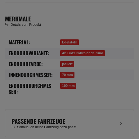
MERKMALE
Details zum Produkt
MATERIAL:
Produkteigenschaft
Wert
Edelstahl
ENDROHRVARIANTE:
4x Einzelrohrblende rund
ENDROHRFARBE:
poliert
INNENDURCHMESSER:
70 mm
ENDROHRDURCHMES
100 mm
SER:
PASSENDE FAHRZEUGE
Schaue, ob deine Fahrzeug dazu passt