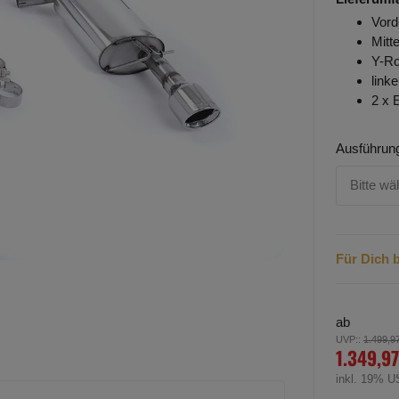
Vord
Mitt
Y-Ro
link
2 x 
Ausführung
Bitte wä
Für Dich b
ab
UVP:
:
1.499,9
1.349,97
inkl. 19% U