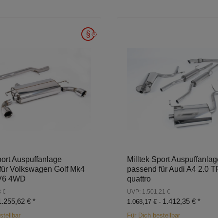
port Auspuffanlage
Milltek Sport Auspuffanlag
für Volkswagen Golf Mk4
passend für Audi A4 2.0 T
 V6 4WD
quattro
 €
UVP: 1.501,21 €
1.255,62 €
*
1.412,35 €
*
1.068,17 € -
stellbar
Für Dich bestellbar