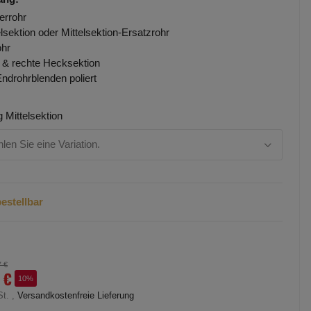
errohr
elsektion oder Mittelsektion-Ersatzrohr
hr
e & rechte Hecksektion
Endrohrblenden poliert
 Mittelsektion
hlen Sie eine Variation.
estellbar
7 €
 €
10%
St. ,
Versandkostenfreie Lieferung