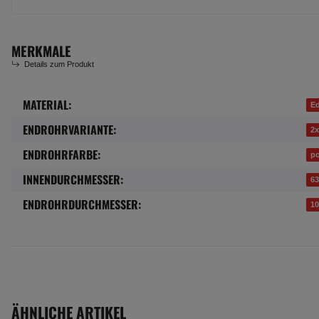
MERKMALE
Details zum Produkt
MATERIAL:
Produkteigenschaft
Wert
Ed
ENDROHRVARIANTE:
2x
ENDROHRFARBE:
po
INNENDURCHMESSER:
6
ENDROHRDURCHMESSER:
1
ÄHNLICHE ARTIKEL