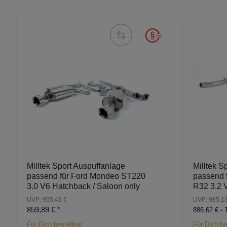
Milltek Sport Auspuffanlage
Milltek S
passend für Ford Mondeo ST220
passend 
3.0 V6 Hatchback / Saloon only
R32 3.2
UVP: 955,43 €
UVP: 985,13
859,89 €
*
886,62 € -
Für Dich bestellbar
Für Dich be