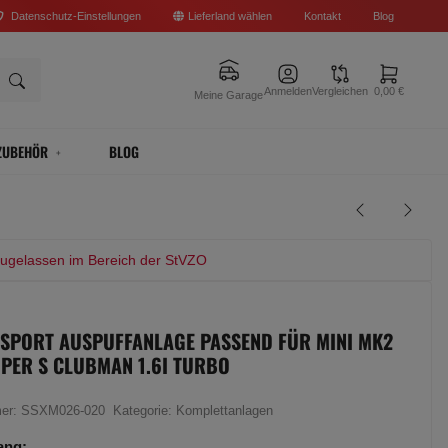
Datenschutz-Einstellungen
Lieferland wählen
Kontakt
Blog
Anmelden
Vergleichen
0,00 €
Meine Garage
ZUBEHÖR
BLOG
zugelassen im Bereich der StVZO
 SPORT AUSPUFFANLAGE PASSEND FÜR MINI MK2
PER S CLUBMAN 1.6I TURBO
mer:
SSXM026-020
Kategorie:
Komplettanlagen
ang: