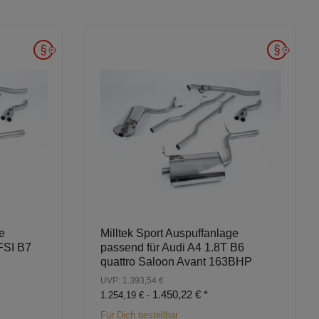
e
Milltek Sport Auspuffanlage
FSI B7
passend für Audi A4 1.8T B6
quattro Saloon Avant 163BHP
UVP: 1.393,54 €
1.450,22 €
*
1.254,19 € -
Für Dich bestellbar