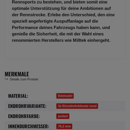
Rennsports zu bestehen, und bieten somit eine
optimale Unterstützung für deine Ambitionen auf
der Rennstrecke. Erlebe den Unterschied, den eine
speziell angefertigte Auspuffanlage auf die
Performance deines Fahrzeugs haben kann, und
genieße die Sicherheit, die mit der Wahl eines
renommierten Herstellers wie Milltek einhergeht.
MERKMALE
Details zum Produkt
MATERIAL:
Produkteigenschaft
Wert
Edelstahl
ENDROHRVARIANTE:
3x Einzelrohrblende rund
ENDROHRFARBE:
poliert
INNENDURCHMESSER:
76,2 mm