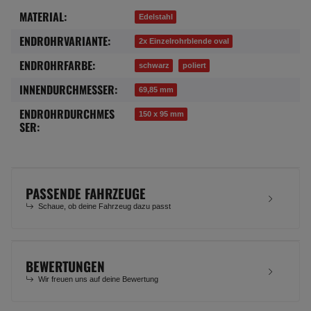
MATERIAL:
Produkteigenschaft
Wert
Edelstahl
ENDROHRVARIANTE:
2x Einzelrohrblende oval
ENDROHRFARBE:
schwarz
poliert
INNENDURCHMESSER:
69,85 mm
ENDROHRDURCHMES
150 x 95 mm
SER:
PASSENDE FAHRZEUGE
Schaue, ob deine Fahrzeug dazu passt
BEWERTUNGEN
Wir freuen uns auf deine Bewertung