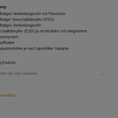
ang:
flutiges Verbindungsrohr mit Flexstück
flutiger Vorschalldämpfer (VSD)
flutiges Verbindungsrohr
challdämpfer (ESD) je rechts/links mit integriertem
ppensystem
uffhalter
Sportendrohre je nach gewählter Variante
g Endrohr
hlen Sie eine Variation.
estellbar