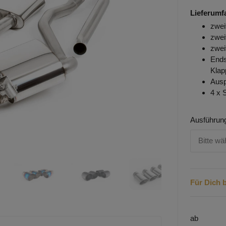
Lieferumf
zwei
zwei
zwei
Ends
Kla
Ausp
4 x 
Ausführun
Bitte wä
Für Dich b
ab