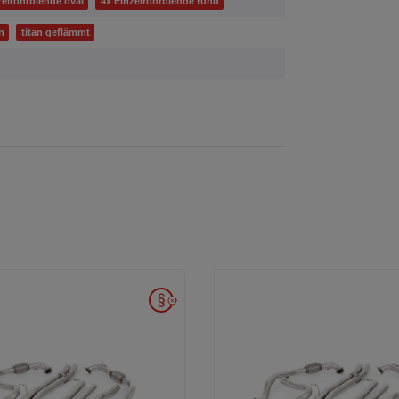
zelrohrblende oval
4x Einzelrohrblende rund
n
titan geflämmt