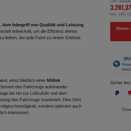
UVP:
:
3.645,9
3.281,37
inkl. 19% U
,
dem Inbegriff von Qualität und Leistung
Dieser 
ziell entwickelt, um die Effizienz deines
 liefern, der jede Fahrt zu einem Erlebnis
et, einschließlich einer
Milltek
Sicher bez
s Element des Fahrzeugs aufeinander
age bis hin zur Luftzufuhr und dem
stung des Fahrzeugs maximiert. Dies führt
Endgeschwindigkeit, sondern optimiert auch
Zert
ch intensiviert.