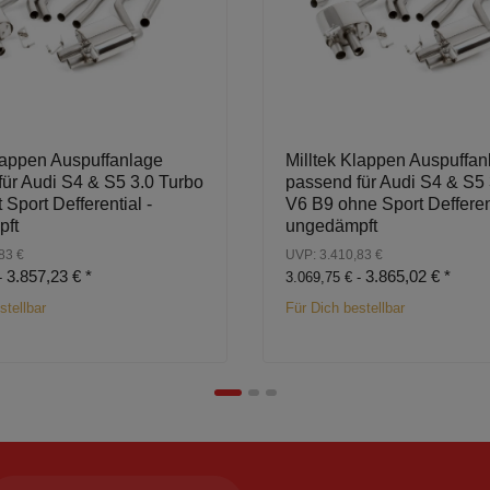
Klappen Auspuffanlage
Milltek Klappen Auspuffan
ür Audi S4 & S5 3.0 Turbo
passend für Audi S4 & S5 
 Sport Defferential -
V6 B9 ohne Sport Defferent
pft
ungedämpft
83 €
UVP: 3.410,83 €
3.857,23 €
*
3.865,02 €
*
-
3.069,75 € -
stellbar
Für Dich bestellbar