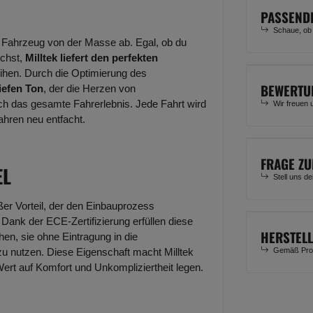
PASSEND
Schaue, ob
 Fahrzeug von der Masse ab. Egal, ob du
uchst,
Milltek liefert den perfekten
eihen. Durch die Optimierung des
BEWERTU
tiefen Ton
, der die Herzen von
ch das gesamte Fahrerlebnis. Jede Fahrt wird
Wir freuen 
ahren neu entfacht.
FRAGE ZU
EL
Stell uns d
oßer Vorteil, der den Einbauprozess
 Dank der ECE-Zertifizierung erfüllen diese
HERSTEL
en, sie ohne Eintragung in die
Gemäß Prod
 nutzen. Diese Eigenschaft macht Milltek
Wert auf Komfort und Unkompliziertheit legen.