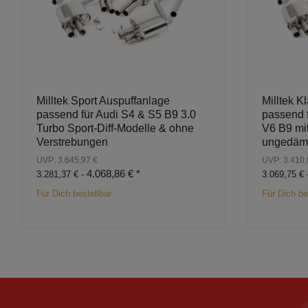
Milltek Sport Auspuffanlage
Milltek 
passend für Audi S4 & S5 B9 3.0
passend f
Turbo Sport-Diff-Modelle & ohne
V6 B9 mit
Verstrebungen
ungedäm
UVP: 3.645,97 €
UVP: 3.410,
4.068,86 €
*
3.281,37 € -
3.069,75 € 
Für Dich bestellbar
Für Dich be