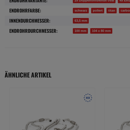
ENDROHRVARIANTE:
2x Doppelrohrblende oval
4x Ein
ENDROHRFARBE:
schwarz
poliert
titan
carbo
INNENDURCHMESSER:
63,5 mm
ENDROHRDURCHMESSER:
100 mm
104 x 80 mm
ÄHNLICHE ARTIKEL