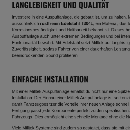
LANGLEBIGKEIT UND QUALITÄT
Investiere in eine Auspuffanlage, die gebaut ist, um zu halten. 
ausschließlich
rostfreien Edelstahl T304L
, ein Material, das
Korrosionsbeständigkeit und Haltbarkeit bekannt ist. Dieses ho
Auspuffanlage auch unter extremen Bedingungen und bei inte
Funktionalität bewahrt. Mit Edelstahl setzt Milltek auf langfristi
Zuverlässigkeit, sodass Fahrer von einer dauerhaften Leistun
beeindruckenden Sound profitieren.
EINFACHE INSTALLATION
Mit einer Milltek Auspuffanlage erhältst du nicht nur eine Spit
Installation. Der Einbau einer Milltek Auspuffanlage ist so konzi
damit Fahrzeugbesitzer die Vorteile ihrer neuen Anlage schne
Fertigung passt jede Komponente perfekt zu den spezifische
Fahrzeugs. Dies ermöglicht eine schnelle Montage ohne die 
Viele Milltek Systeme sind zudem so gestaltet, dass sie mit e