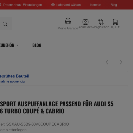
Datenschutz-Einstellungen
Lieferland wählen
Kontakt
Blog
Anmelden
Vergleichen
0,00 €
Meine Garage
ZUBEHÖR
BLOG
prüftes Bauteil
bnahme notwendig
 SPORT AUSPUFFANLAGE PASSEND FÜR AUDI S5
V6 TURBO COUPÉ & CABRIO
mer:
SSXAU-S5B9-30V6COUPECABRIO
omplettanlagen