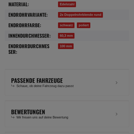
MATERIAL:
Produkteigenschaft
Wert
Edelstahl
ENDROHRVARIANTE:
2x Doppelrohrblende rund
ENDROHRFARBE:
schwarz
poliert
INNENDURCHMESSER:
60,3 mm
ENDROHRDURCHMES
100 mm
SER:
PASSENDE FAHRZEUGE
Schaue, ob deine Fahrzeug dazu passt
BEWERTUNGEN
Wir freuen uns auf deine Bewertung