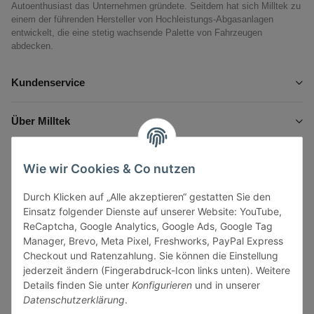
Autoenthusiast das Unternehmen gründete. Seitdem hat sich Milltek zu
einem der führenden Hersteller von Hochleistungs-Abgasanlagen
entwickelt, die eine stetig wachsende Palette von Fahrzeugen
abdecken.
Kundenservice
Über Milltek
Informationen
Wie wir Cookies & Co nutzen
Durch Klicken auf „Alle akzeptieren“ gestatten Sie den
Gesetzliche Informationen
Einsatz folgender Dienste auf unserer Website: YouTube,
ReCaptcha, Google Analytics, Google Ads, Google Tag
Manager, Brevo, Meta Pixel, Freshworks, PayPal Express
Checkout und Ratenzahlung. Sie können die Einstellung
jederzeit ändern (Fingerabdruck-Icon links unten). Weitere
Vertrag widerrufen
Details finden Sie unter
Konfigurieren
und in unserer
Datenschutzerklärung
.
Sicher bezahlen via: